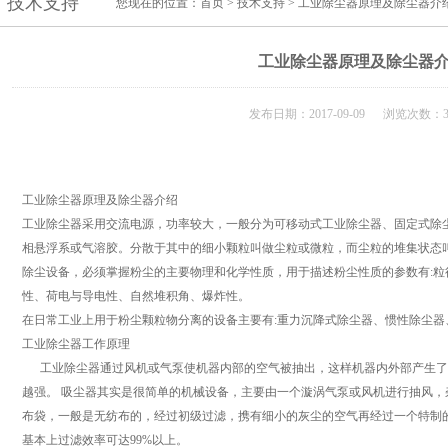
技术支持
您现在的位置：
首页
>
技术支持
> 工业除尘器原理及除尘器介
工业除尘器原理及除尘器
发布日期：2017-09-09 浏览次数：3
工业除尘器原理及除尘器介绍
工业除尘器采用交流电源，功率较大，一般分为可移动式工业除尘器、固定式除
相悬浮系或气溶胶。分散于其中的细小颗粒叫做尘粒或微粒，而尘粒的堆集状态
除尘设备，必须掌握粉尘的主要物理和化学性质，用于描述粉尘性质的参数有:
性、荷电与导电性、自然堆积角、爆炸性。
在日常工业上用于粉尘颗粒物分离的设备主要有:重力沉降式除尘器、惯性除尘
工业除尘器工作原理
工业除尘器通过风机或气泵使机器内部的空气被抽出，这样机器内外部产生了
越强。 吸尘器其实是很简单的机械设备，主要由一个漩涡气泵或风机进行抽风
布袋，一般是无纺布的，经过初级过滤，携有细小的灰尘的空气再经过一个特制
基本上过滤效率可达99%以上。