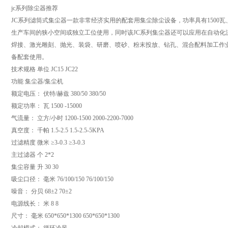
jc系列除尘器推荐
JC系列滤筒式集尘器一款非常经济实用的配套用集尘除尘设备，功率具有1500瓦、
生产车间的狭小空间或独立工位使用，同时该JC系列集尘器还可以应用在自动化
焊接、激光雕刻、抛光、装袋、研磨、喷砂、粉末投放、钻孔、混合配料加工作
备配套使用。
技术规格 单位 JC15 JC22
功能 集尘器/集尘机
额定电压： 伏特/赫兹 380/50 380/50
额定功率： 瓦 1500 -15000
气流量： 立方/小时 1200-1500 2000-2200-7000
真空度： 千帕 1.5-2.5 1.5-2.5-5KPA
过滤精度 微米 ≥3-0.3 ≥3-0.3
主过滤器 个 2*2
集尘容量 升 30 30
吸尘口径： 毫米 76/100/150 76/100/150
噪音： 分贝 68±2 70±2
电源线长： 米 8 8
尺寸： 毫米 650*650*1300 650*650*1300