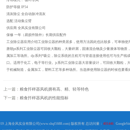
冷却模式： 循环冷风
防护等级 IP54
清灰除尘 全自动脉冲清灰
选配 活动集尘臂
供应商 全风实业有限公司
保修 一年（易损件除外）长期供应配件
工业除尘器应用介绍工业除尘器的种类居多，使用方法因此也比较多，可单独使
唐朝pt系列工业除尘器可回收大颗粒，大量碎屑，固液混合物及少量液体等物质
属加工等场所。djc系列*吸尘，除尘系统的主机可与管道连接使用也可与生产线
口。适用于化工，电子等行业。jc系列工业除尘器大容量设计，可回收大颗粒，
于机械制造，金属加工，塑料工艺等多种场所。当选择使用除尘器的时候也要看
上一篇：
粮食扦样器风机拥有高、精、轻等特色
下一篇：
粮食扦样器风机的性能指标
2019 上海全风实业有限公司(www.shqf1688.com) 版权所有 总访问量：
401446
GoogleSi