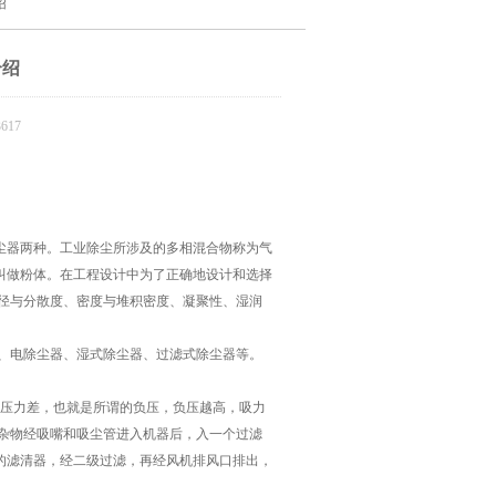
绍
介绍
617
尘器两种。工业除尘所涉及的多相混合物称为气
叫做粉体。在工程设计中为了正确地设计和选择
粒径与分散度、密度与堆积密度、凝聚性、湿润
器、电除尘器、湿式除尘器、过滤式除尘器等。
压力差，也就是所谓的负压，负压越高，吸力
，杂物经吸嘴和吸尘管进入机器后，入一个过滤
的滤清器，经二级过滤，再经风机排风口排出，