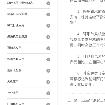
频繁启动性能好，过
双段高压皮带传动式II
3、采用轴承前置结
環形鼓風機应用
安装，保持连续平衡
靠性。
曝气行业应用
4、环形鼓风机整机
燃烧机行业应用
气质量要求严格的医
用。同时高效工作时
透浦式应用
5、叶轮和风道的设
旋涡气泵应用
产品相比，在相同功
磨床吸尘器
6、其它种类真空气
等指标达到德国西门
风机应用
高，吹吸两用。
行业应用
上一篇：
工业鼓风机的工
HTB风机应用