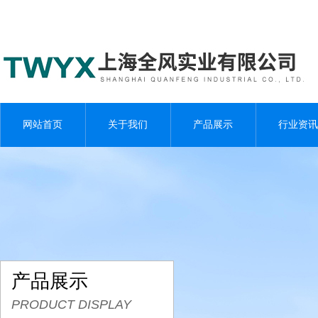
网站首页
关于我们
产品展示
行业资讯
产品展示
PRODUCT DISPLAY