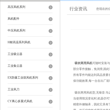
高压风机系列
行业资讯
您现在的
风机配件
中压风机系列
H耐高温系列风机
工业吸尘器
吸吹两用风机
可随时安装与
工业集尘器
部分零件接触，免润滑,因此
所有零件均能达到高品质要求
EX防爆工业鼓风机系列
保功能效果,每一台在出厂
工业风刀
吸吹两用风机型,无噪音:马
当使用情况变化时,机器仍可
CY离心多翼式风机
精密外侧轴承，因此它具有下