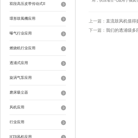
用，供压缩空气或用于抽真
双段高压皮带传动式II
環形鼓風機应用
上一篇：
直流鼓风机值得
下一篇：
我们的透浦级多
曝气行业应用
燃烧机行业应用
透浦式应用
旋涡气泵应用
磨床吸尘器
风机应用
行业应用
HTB风机应用