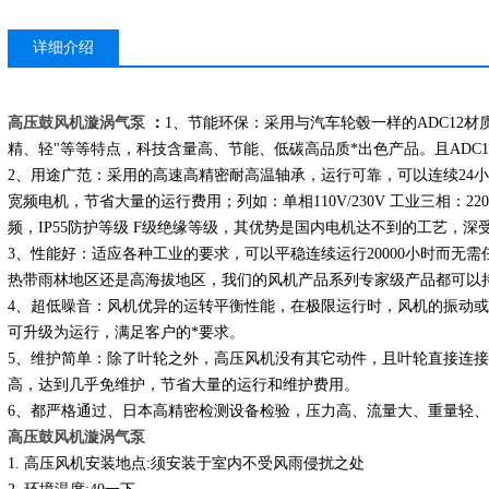
详细介绍
高压鼓风机漩涡气泵
：
1、节能环保：采用与汽车轮毂一样的ADC12
精、轻"等等特点，科技含量高、节能、低碳高品质*出色产品。且ADC
2、用途广范：采用的高速高精密耐高温轴承，运行可靠，可以连续24小时
宽频电机，节省大量的运行费用；列如：单相110V/230V 工业三相：220/380
频，IP55防护等级 F级绝缘等级，其优势是国内电机达不到的工艺，深
3、性能好：适应各种工业的要求，可以平稳连续运行20000小时而无
热带雨林地区还是高海拔地区，我们的风机产品系列专家级产品都可以
4、超低噪音：风机优异的运转平衡性能，在极限运行时，风机的振动
可升级为运行，满足客户的*要求。
5、维护简单：除了叶轮之外，高压风机没有其它动件，且叶轮直接连
高，达到几乎免维护，节省大量的运行和维护费用。
6、都严格通过、日本高精密检测设备检验，压力高、流量大、重量轻
高压鼓风机漩涡气泵
1. 高压风机安装地点:须安装于室内不受风雨侵扰之处