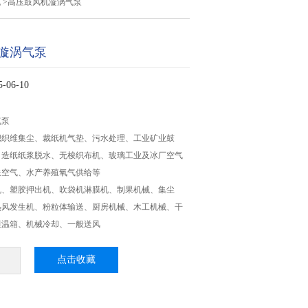
机
>高压鼓风机漩涡气泵
漩涡气泵
06-10
气泵
织织维集尘、裁纸机气垫、污水处理、工业矿业鼓
、造纸纸浆脱水、无梭织布机、玻璃工业及冰厂空气
送空气、水产养殖氧气供给等
机、塑胶押出机、吹袋机淋膜机、制果机械、集尘
热风发生机、粉粒体输送、厨房机械、木工机械、干
恒温箱、机械冷却、一般送风
点击收藏