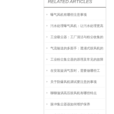
RELATED ARTICLES
曝气风机有哪些注意事项
污水处理曝气风机：让污水处理更高
工业吸尘器：工厂清洁与粉尘收集的
效
气流输送的多面手：透浦式鼓风机的
设备
工业粉尘集尘器的原理及常见的故障
技术解析与应用全景
在安装旋涡气泵时，需要做哪些工
解决方法
关于防爆风机调试要注意的事项
作？
聊聊漩涡高压鼓风机有哪些特点
脉冲集尘器该如何维护保养