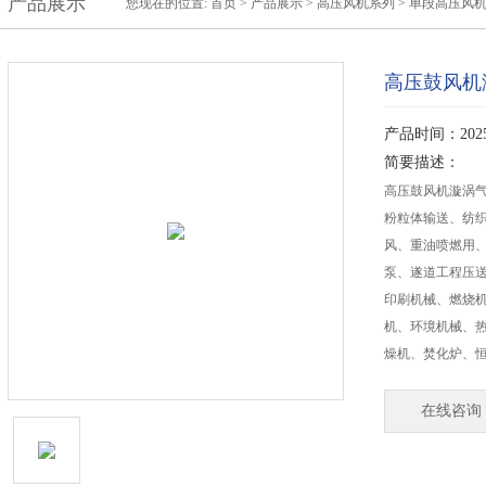
产品展示
您现在的位置:
首页
>
产品展示
>
高压风机系列
>
单段高压风
高压鼓风机
产品时间：2025-
简要描述：
高压鼓风机漩涡
粉粒体输送、纺
风、重油喷燃用
泵、遂道工程压
印刷机械、燃烧
机、环境机械、
燥机、焚化炉、
在线咨询