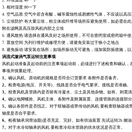
2. 环境温度:40一下
3. 相对湿度:80一下
4. 空气品质:空气中若含有酸，碱等腐蚀性或易燃性气体，不应该以高
5. 尘埃防护:有大量尘埃，粉立体或纤维等场所应避免使用，如必需在
附在滤网及高压鼓风机内部之尘埃
6. 通风散热:请选择在通风良好之场所使用，不可在密闭室或密闭箱中使
7. 置放空间:为列行维护或修理方便，请避免安装过于狭小之地点
8. 避免振动:请安装在场所；如场所振动无可避免，须加装防振措施，
涡流式漩涡气泵
运转注意事项
风机起动准备及起动前的注意事项起动前，必须进行下述检查和确认，
事项并慎重处理。
1、
确认风机、原动机的规格是否符合订货要求.各附件是否备齐。
2、
检查电源(电压、开关等)、线路是否合乎电气要求。接线是否准确。
3、
校查风机及管路内是否留有冷凝水、尘土及其他杂物。如有。则需清
4、
确认地脚螺拴、风机主体、各附件及附属装置、连接管路的连接部分
5、
确认各部件是否找正。对于联轴器或带传动的风机.要检查联轴器或带
轴度是否合乎耍求。
6、
检夜轴承润滑油脂)是否充足、完好。如有供油装置.先试运转2h.侧
7、
对于水冷却轴承的风机.要检查冷却水管路的供水状况是否正常。