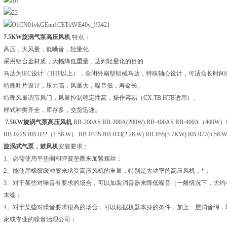
7.5KW
旋涡气泵
高压风机
特点：
高压，大风量，低嗓音，轻量化
采用铝合金材质，大幅降低重量，达到轻量化的目的
马达为IEC设计（1HP以上），全闭外扇型铝械马达，特殊轴心设计，可适合长时间
特殊叶片设计，压力高，风量大，噪音低，寿命长。
特殊风量调节风门，风量控制稳定性高，操作容易（CX.TB.HTB适用）。
样式种类齐全，库存多，交货迅速。
7.5KW
旋涡气泵
高压风机
RB-200AS RB-200A(200W) RB-400AS RB-400A（400W
RB-022S RB-022（1.5KW） RB-033S RB-033(2.2KW) RB-055(3.7KW) RB-077(5.5KW
旋涡式气泵，鼓风机
安装要求：
1、必需使用平垫圈和弹簧垫圈来加紧螺丝；
2、能使用橡胶缓冲胶来承受高压风机的重量，特别是大功率的高压风机，*；
3、对于某些对噪音有要求的场合，可以加装消音器来降低噪音（一般情况下，大约
末端；
4、对于某些对噪音要求很高的场合，可以根据机器本身的条件，加上一层消音绵，
家或专业的噪音治理公司；