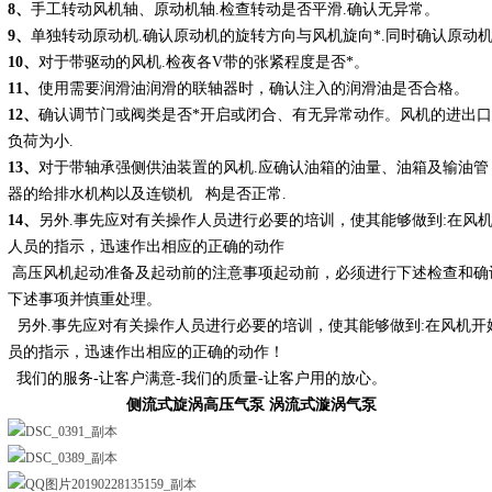
8、
手工转动风机轴、原动机轴.检查转动是否平滑.确认无异常。
9、
单独转动原动机.确认原动机的旋转方向与风机旋向*.同时确认原动
10、
对于带驱动的风机.检夜各V带的张紧程度是否*。
11、
使用需要润滑油润滑的联轴器时，确认注入的润滑油是否合格。
12、
确认调节门或阀类是否*开启或闭合、有无异常动作。风机的进出口
负荷为小.
13、
对于带轴承强侧供油装置的风机.应确认油箱的油量、油箱及输油管
器的给排水机构以及连锁机 构是否正常.
14、
另外.事先应对有关操作人员进行必要的培训，使其能够做到:在风
人员的指示，迅速作出相应的正确的动作
高压风机起动准备及起动前的注意事项起动前，必须进行下述检查和确
下述事项并慎重处理。
另外.事先应对有关操作人员进行必要的培训，使其能够做到:在风机开
员的指示，迅速作出相应的正确的动作！
我们的服务-让客户满意-我们的质量-让客户用的放心。
侧流式旋涡高压气泵
涡流式漩涡气泵