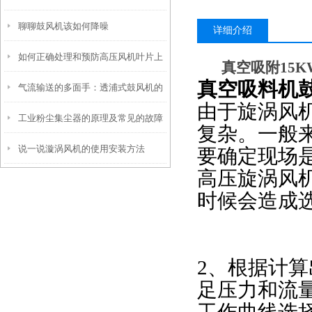
聊聊鼓风机该如何降噪
详细介绍
如何正确处理和预防高压风机叶片上
真空吸附15K
真空吸料机
气流输送的多面手：透浦式鼓风机的
的刮痕？
由于旋涡风
工业粉尘集尘器的原理及常见的故障
技术解析与应用全景
复杂。一般
说一说漩涡风机的使用安装方法
解决方法
要确定现场
高压旋涡风
时候会造成
2、根据计
足压力和流