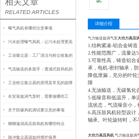
相关文章
RELATED ARTICLES
详细介绍
曝气风机有哪些注意事项
气力输送旋涡气泵
大功力高压
污水处理曝气风机：让污水处理更高
1.结构紧凑-铝合金铸
2.性能范围广，流量达56m
工业吸尘器：工厂清洁与粉尘收集的
效
3.可靠性高，铸造铝
承，电机-密封轴承，
气流输送的多面手：透浦式鼓风机的
设备
降低泄漏，充分的叶轮
障
工业粉尘集尘器的原理及常见的故障
技术解析与应用全景
4.无油输送，无碳氢化
在安装旋涡气泵时，需要做哪些工
解决方法
5.低噪音和低温升，
流状态，气流噪音小，
关于防爆风机调试要注意的事项
作？
6.高压鼓风机轻型设计
轴承。叶轮旋转时，不
聊聊漩涡高压鼓风机有哪些特点
大功力高压风机
气力输送旋涡
脉冲集尘器该如何维护保养