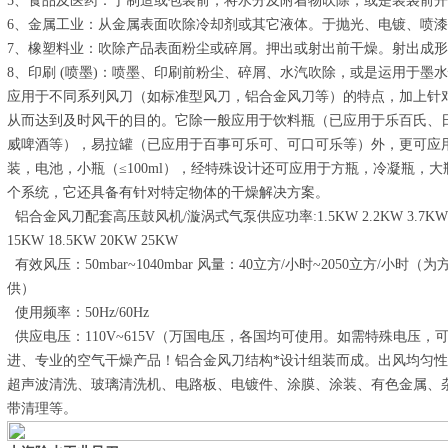
5、食品及医药：于制造或包装前，将水分及附着物吹除，或是装袋前
6、金属工业：从金属表面吹除冷却剂或其它液体。于抛光、电镀、喷
7、橡塑料业：吹除产品表面粉尘或碎屑。押出或射出前干燥。射出成
8、印刷 (喷墨)：喷墨、印刷前粉尘、碎屑、水汽吹除，或是运用于墨
应用于不同系列风刀（如标准型风刀，铝合金风刀等）的特点，加上针
从而达到及时风干的目的。它除一般应用于饮料瓶（已应用于乐百氏、
威啤酒等），易拉罐（已应用于百事可乐可、可口可乐等）外，更可应
装，电池，小瓶（≤100ml），经特殊设计还可应用于方瓶，冷凝瓶，大
个系统，它还具备有针对特定物体的干燥解决方案。
铝合金风刀配套高压鼓风机/漩涡式气泵供应功率:1.5KW 2.2KW 3.7KW 4KW 5
15KW 18.5KW 20KW 25KW
有效风压：50mbar~1040mbar 风量：40立方/小时~2050立方/
供）
使用频率：50Hz/60Hz
供应电压：110V~615V（万国电压，各国均可使用。如需特殊电压，
进、专业的空气干燥产品！铝合金风刀结构*设计组装而成。出风均匀
超声波清洗、玻璃清洗机、电路板、电镀件、涂膜、涂装、有色金属、
带清理等。