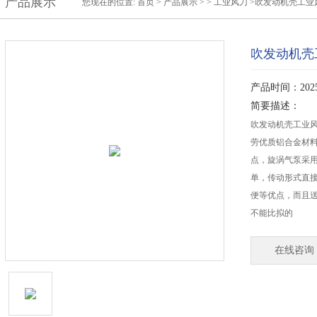
产品展示
您现在的位置:
首页
>
产品展示
> >
工业风刀
>吹发动机壳工业
吹发动机壳
产品时间：2025-
简要描述：
吹发动机壳工业风
劳优质铝合金材
点，旋涡气泵采
单，传动形式直
便等优点，而且
不能比拟的
在线咨询