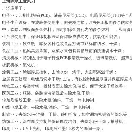
上海除水工业风刀
广泛应用于：
电子业：印刷电路板(PCB)、液晶显示器(LCD)、电脑显示器(TFT)等
电子生产设备：在波峰炉使用中，做去桥连接，吹去PCB板面多余的助
中，吹除印制板面多余焊料，同时排除金属孔内的多余焊料 ，从而得
生产线使用中，保证印制板浸涂保焊膜成膜均匀，抗氧化性能强；
饮料工业：饮料瓶、罐及各种包装食品打码或贴标前切水、干燥；
食品工业：热风高温杀菌、蔬菜水果包装装箱袋前的快速切水干燥；
清洗机械：特别适用于电子行业PCB板清洗干燥机、玻璃清洗机、超声
橡胶机械：硫化机；
涂装工业：涂层厚度控制、去除水份、烘干、大面积高温干燥；
金属表面处理：电镀后切水干燥/ 去油，有效控制镀层厚度并保证厚度
钢铁工业：各类带钢、板材表面去除水份/油份、便于快速干燥收卷；
医药工业：瓶装、袋装输液清洗后去除水份/干燥；
轮胎及橡胶工业：去除水份/油份、干燥、静电抑制；
电线电缆工业：去除水份/油份、干燥、静电抑制；
制管业：去除水份/油份、干燥、静电抑制，如空调精密铜管的除水等；
纺织工业：涂布厚度控制并保证厚度均匀、去除水份/干燥，抽纱机；
印刷工业：UV上光机、印刷后油墨1-5秒内的瞬间干燥；