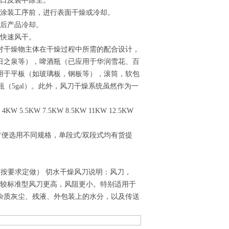
开口及袋中除尘。
漆涂装工序前，进行表面干燥或冷却。
形后产品冷却。
水快速风干。
对干燥物主体在干燥过程中所需的配合设计，
日之泉等），啤酒瓶（已应用于华润雪花、百
用于平板（如玻璃板，钢板等），滚筒，软包
瓶（5gal）。此外，风刀干燥系统虽然作为一
.5KW 7.5KW 8.5KW 11KW 12.5KW
小时（为方便选用不同规格，单段式/双段式均有货提
可按要求定做） 切水干燥风刀说明：风刀，
性较标准型风刀更高，风阻更小。特别适用于
杂质灰尘、残液、外包装上的水分，以及传送