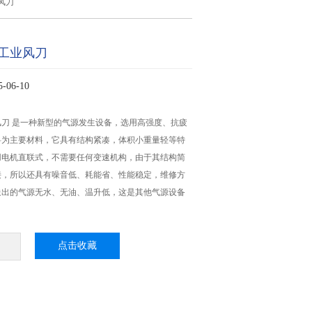
风刀
工业风刀
06-10
刀 是一种新型的气源发生设备，选用高强度、抗疲
料为主要材料，它具有结构紧凑，体积小重量轻等特
用电机直联式，不需要任何变速机构，由于其结构简
接，所以还具有噪音低、耗能省、性能稳定，维修方
送出的气源无水、无油、温升低，这是其他气源设备
点击收藏