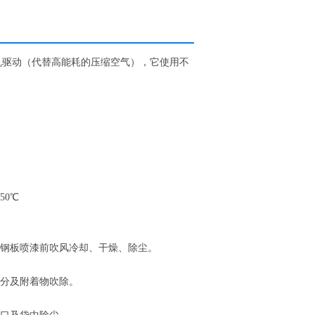
机驱动（代替高能耗的压缩空气），它使用不
50℃
及钢板喷漆前吹风冷却、干燥、除尘。
水分及附着物吹除。