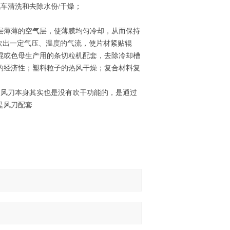
车清洗和去除水份/干燥；
层薄薄的空气层，使薄膜均匀冷却，从而保持
吹出一定气压、温度的气流，使片材紧贴辊
混或色母生产用的条切粒机配套，去除冷却槽
的经济性；塑料粒子的热风干燥；复合材料复
风刀本身其实也是没有吹干功能的，是通过
是风刀配套