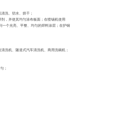
产品清洗、切水、烘干；
焊剂，并使其均匀涂布板面；在喷锡机使用
到一个光亮、平整、均匀的焊料涂层；在护铜
波清洗机、隧道式汽车清洗机、商用洗碗机；
均匀；