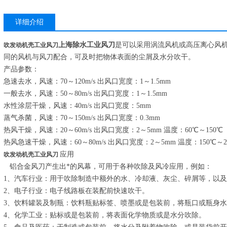
详细介绍
上海除水工业风刀
是可以采用涡流风机或高压离心风
吹发动机壳工业风刀
同的风机与风刀配合，可及时把物体表面的尘屑及水分吹干。
产品参数：
急速去水，风速：70～120m/s 出风口宽度：1～1.5mm
一般去水，风速：50～80m/s 出风口宽度：1～1.5mm
水性涂层干燥，风速：40m/s 出风口宽度：5mm
蒸气杀菌，风速：70～150m/s 出风口宽度：0.3mm
热风干燥，风速：20～60m/s 出风口宽度：2～5mm 温度：60℃～150℃
热风急速干燥，风速：60～80m/s 出风口宽度：2～5mm 温度：150℃～2
应用
吹发动机壳工业风刀
铝合金风刀产生出*的风幕，可用于各种吹除及风冷应用，例如：
1、汽车行业：用于吹除制造中额外的水、冷却液、灰尘、碎屑等，以
2、电子行业：电子线路板在装配前快速吹干。
3、饮料罐装及制瓶：饮料瓶贴标签、喷墨或是包装前，将瓶口或瓶身
4、化学工业：贴标或是包装前，将表面化学物质或是水分吹除。