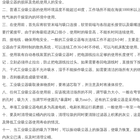
业吸尘器的损坏及危机使用人的安全。
二、普通工业吸尘器的使用环境温度不能超过40度，工作场所不能在海拔1000米
性气体的干燥室内的环境中使用。
三、在使用前，首先应将软管末端与吸口连接，软管前端与各段超长接管以及吸嘴连
要拧紧接牢。由于斜角吸咀进风口很小，使用时的噪音高，不能长时间连续使用。
四、接地线，确保用电安全。一般的工业吸尘器每次连续工作不超过8小时，主要是
尘器由于采用特制的散热系统，可以连续工作36小时不停机，可以与机床配套使用
五、使用装有自动卷线装置的工业吸尘器时，把电源线拉出足够的使用长度便可，
记，立刻必须停止拉出，防止把电源线拉过头。如果需要卷回电源线时，直接按下
六、干式工业吸尘器不允许吸水，湿手不能操作吸尘器。如需要清洁的场所有大的
除，否则极易造成吸管堵塞。
七、工业吸尘器吸取液体物质时，要将滤芯取下，并注意及时将液体排空。
八、任何工业吸尘器在使用前，应该视清洁场所的不同，调节吸力大小。一般在弯
的孔时，吸力大，当调节环使圆孔*暴露时，吸力zui小。还有的工业吸尘器是采用
九、单项工业吸尘器电机多为高速电机，电刷长期运行易磨损，一般使用一年至一
十、要及时清理储尘桶内的垃圾，清理垃圾的同时要清除过滤器上积累的灰尘，这
及降低工业吸尘器使用寿命的情况。
十一、当工业吸尘器的吸力下降时，可以振动吸尘器上的振荡器，使吸力恢复。若
内灰尘已满，应及时清理尘桶。