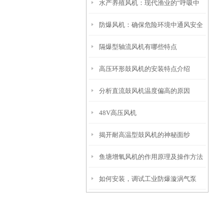
水产养殖风机：现代渔业的“呼吸中
防爆风机：确保危险环境中通风安全
枢“
隔爆型轴流风机有哪些特点
的理想选择
高压环形鼓风机的安装特点介绍
分析直流鼓风机温度偏高的原因
48V高压风机
揭开耐高温型鼓风机的神秘面纱
鱼塘增氧风机的作用原理及操作方法
如何安装，调试工业防爆漩涡气泵
介绍