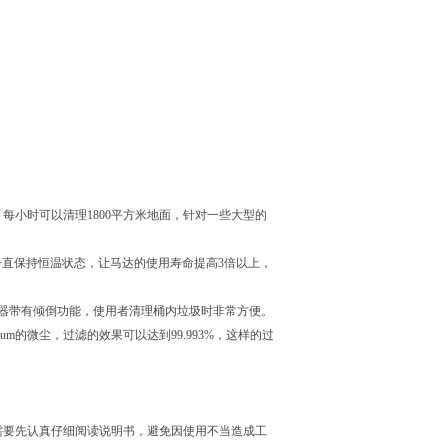
每小时可以清理1800平方米地面，针对一些大型的
中一直保持恒温状态，让马达的使用寿命提高3倍以上，
机器带有倾倒功能，使用者清理桶内垃圾时非常方便。
8um的微尘，过滤的效果可以达到99.993%，这样的过
需要先认真仔细阅读说明书，避免因使用不当造成工