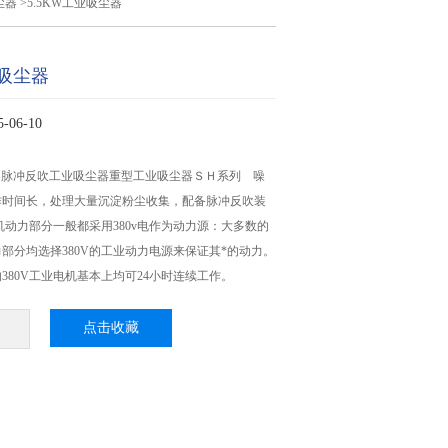
尘器
>5.5KW工业吸尘器
业吸尘器
06-10
尘器脉冲反吹工业吸尘器重型工业吸尘器ＳＨ系列 噪
作时间长，处理大量沉淀粉尘收集，配备脉冲反吹装
机动力部分一般都采用380v电作为动力源：大多数的
部分均选择380V的工业动力电源来保证其*的动力。
380V工业电机基本上均可24小时连续工作。
点击收藏