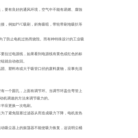
以上，要有良好的通风环境，空气中不能有易燃、腐蚀
接，例如PVC吸刷，斜角吸咀，带轮带刷地吸扒等
为了防止电机过热而烧毁。而有种特殊设计的工业吸
。
不要拉过电源线，如果看到电源线有黄色或红色的标
按钮就自动收回。
纸团、塑料布或大于吸管口径的废料废物，应事先清
管有一个圆孔，上面有调节环。当调节环盖住弯管上
电动机调速的方法来调节吸力的。
年半应更换一次电刷。
是为了避免阻塞过滤器从而造成吸力下降，电机发热
振动吸尘器上的振荡器不能使吸力恢复，这说明尘桶