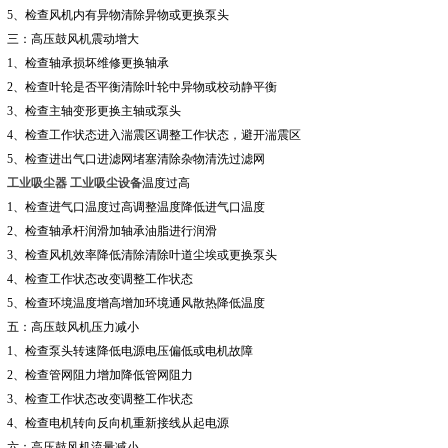
5、检查风机内有异物清除异物或更换泵头
三：高压鼓风机震动增大
1、检查轴承损坏维修更换轴承
2、检查叶轮是否平衡清除叶轮中异物或校动静平衡
3、检查主轴变形更换主轴或泵头
4、检查工作状态进入湍震区调整工作状态，避开湍震区
5、检查进出气口进滤网堵塞清除杂物清洗过滤网
工业吸尘器
工业吸尘设备
温度过高
1、检查进气口温度过高调整温度降低进气口温度
2、检查轴承杆润滑加轴承油脂进行润滑
3、检查风机效率降低清除清除叶道尘埃或更换泵头
4、检查工作状态改变调整工作状态
5、检查环境温度增高增加环境通风散热降低温度
五：高压鼓风机压力减小
1、检查泵头转速降低电源电压偏低或电机故障
2、检查管网阻力增加降低管网阻力
3、检查工作状态改变调整工作状态
4、检查电机转向反向机重新接线从起电源
六：高压鼓风机流量减小