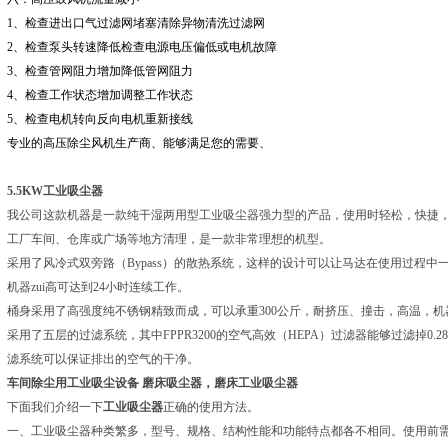
1、检查进出口气过滤网堵塞清除异物清洗过滤网
2、检查泵头转速降低检查电源电压偏低或电机故障
3、检查管网阻力增加降低管网阻力
4、检查工作状态增加调整工作状态
5、检查电机转向反向电机重新接线
专业的高压除尘风机生产商、能够满足您的需要、
5.5KW工业吸尘器
我公司这款机器是一款纯干湿两用型工业吸尘器强力型的产品，使用时轻松，快捷，
工厂车间、仓库或广场等地方清理，是一款非常理想的机型。
采用了风冷式双旁路（Bypass）的散热系统，这样的设计可以让马达在使用过程
机器zui高可达到24小时连续工作。
桶身采用了高强度纯不锈钢精致而成，可以承重300公斤，耐挤压、撞击，高温，
采用了五层的过滤系统，其中FPPR3200的空气高效（HEPA）过滤器能够过滤掉0.2
滤系统可以保证排出的空气的干净。
车间除尘用工业吸尘设备
磨床吸尘器，磨床工业吸尘器
下面我们介绍一下
工业吸尘器
正确的使用方法。
一、工业吸尘器种类繁多，型号、规格、结构性能和功能特点都各不相同。使用前