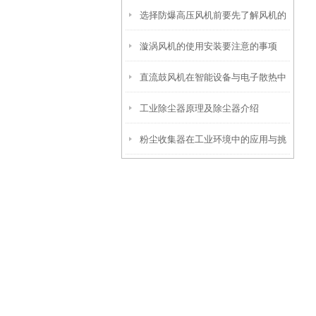
选择防爆高压风机前要先了解风机的
漩涡风机的使用安装要注意的事项
使用环境
直流鼓风机在智能设备与电子散热中
工业除尘器原理及除尘器介绍
的关键作用
粉尘收集器在工业环境中的应用与挑
战