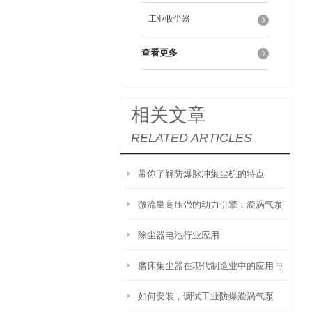
工业收尘器
查看更多
相关文章
RELATED ARTICLES
带你了解防爆脉冲集尘机的特点
微流量高压强的动力引擎：漩涡气泵
除尘器电池行业应用
的技术特性与应用图谱
磨床集尘器在现代制造业中的应用与
如何安装，调试工业防爆漩涡气泵
价值