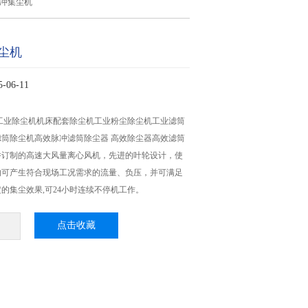
冲集尘机
尘机
06-11
工业除尘机机床配套除尘机工业粉尘除尘机工业滤筒
筒除尘机高效脉冲滤筒除尘器 高效除尘器高效滤筒
并订制的高速大风量离心风机，先进的叶轮设计，使
均可产生符合现场工况需求的流量、负压，并可满足
的集尘效果,可24小时连续不停机工作。
点击收藏