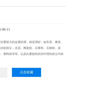
06-11
对比重较大的金属切屑，铸造用砂，如车床、磨床、
抛光机粉尘，水泥、陶瓷粉、石膏粉、石棉粉、炭
粉、塑料粉等等。以及比重较轻的非纤维性粉尘均有
，
点击收藏