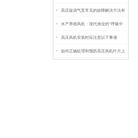
高压旋涡气泵常见的故障解决方法有
靠伙伴
水产养殖风机：现代渔业的“呼吸中
哪些？
高压风机安装时应注意以下事项
枢“
如何正确处理和预防高压风机叶片上
的刮痕？