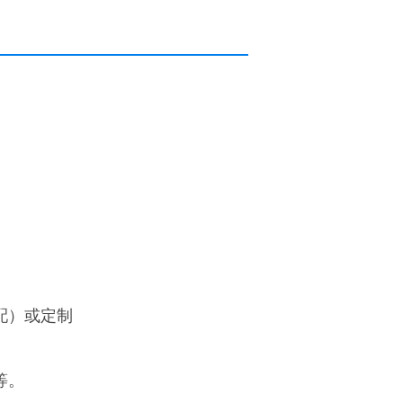
（标配）或定制
等。