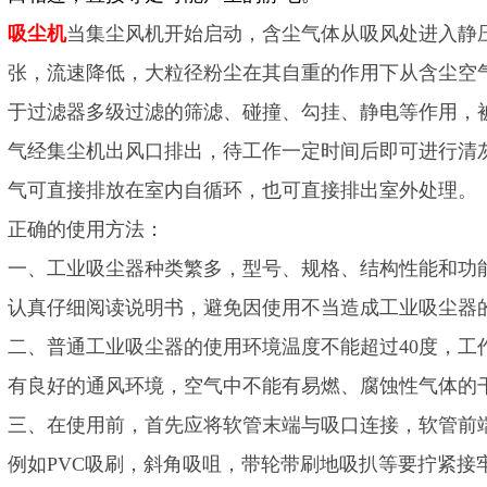
吸尘机
当集尘风机开始启动，含尘气体从吸风处进入静
张，流速降低，大粒径粉尘在其自重的作用下从含尘空
于过滤器多级过滤的筛滤、碰撞、勾挂、静电等作用，
气经集尘机出风口排出，待工作一定时间后即可进行清
气可直接排放在室内自循环，也可直接排出室外处理。
正确的使用方法：
一、工业吸尘器种类繁多，型号、规格、结构性能和功
认真仔细阅读说明书，避免因使用不当造成工业吸尘器
二、普通工业吸尘器的使用环境温度不能超过40度，工作
有良好的通风环境，空气中不能有易燃、腐蚀性气体的
三、在使用前，首先应将软管末端与吸口连接，软管前
例如PVC吸刷，斜角吸咀，带轮带刷地吸扒等要拧紧接