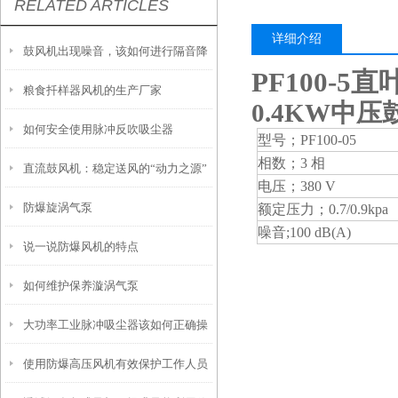
RELATED ARTICLES
详细介绍
鼓风机出现噪音，该如何进行隔音降
PF100-5
粮食扦样器风机的生产厂家
噪
0.4KW中压
如何安全使用脉冲反吹吸尘器
型号；PF100-05
相数；3 相
直流鼓风机：稳定送风的“动力之源”
电压；380 V
防爆旋涡气泵
额定压力；0.7/0.9kpa
噪音;100 dB(A)
说一说防爆风机的特点
如何维护保养漩涡气泵
大功率工业脉冲吸尘器该如何正确操
使用防爆高压风机有效保护工作人员
作