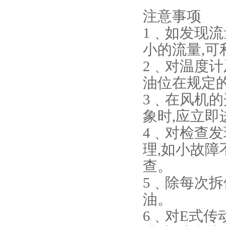
注意事项
1﹑如发现流
小的流量,
2﹑对温度计
油位在规定
3﹑在风机
象时,应立即
4﹑对检查发
理,如小故障
查。
5﹑除每次拆
油。
6﹑对E式传