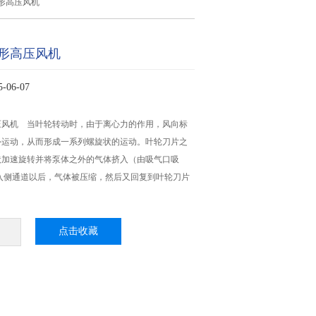
形高压风机
形高压风机
06-07
压风机 当叶轮转动时，由于离心力的作用，风向标
外运动，从而形成一系列螺旋状的运动。叶轮刀片之
状加速旋转并将泵体之外的气体挤入（由吸气口吸
入侧通道以后，气体被压缩，然后又回复到叶轮刀片
。
点击收藏