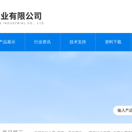
产品展示
行业资讯
技术支持
资料下载