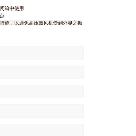
密闭箱中使用
地点
振措施，以避免高压鼓风机受到外界之振