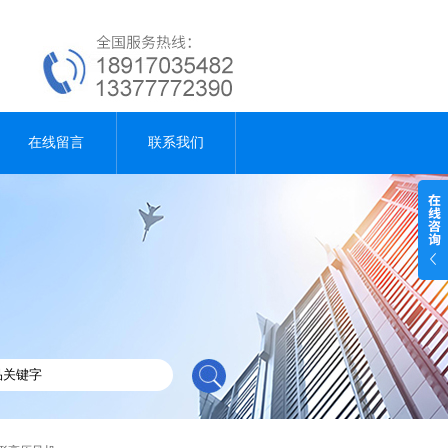
在线留言
联系我们