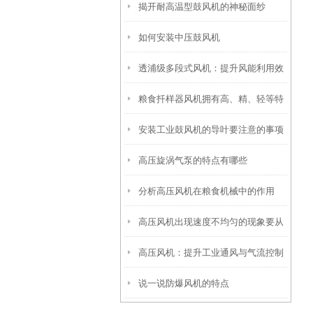
揭开耐高温型鼓风机的神秘面纱
如何安装中压鼓风机
透浦级多段式风机：提升风能利用效
粮食扦样器风机拥有高、精、轻等特
率的创新技术
安装工业鼓风机的导叶要注意的事项
色
高压旋涡气泵的特点有哪些
分析高压风机在粮食机械中的作用
高压风机出现速度不均匀的现象要从
高压风机：提升工业通风与气流控制
下面着几点来查看
说一说防爆风机的特点
效率的关键设备