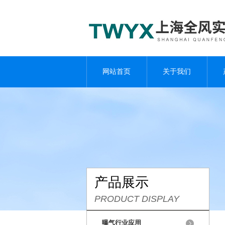
网站首页
关于我们
产品展示
PRODUCT DISPLAY
曝气行业应用