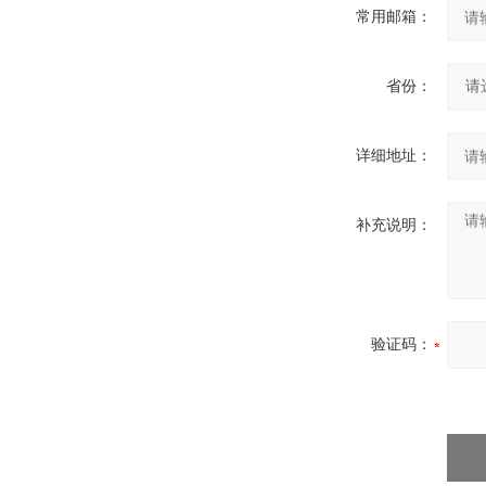
常用邮箱：
省份：
详细地址：
补充说明：
验证码：