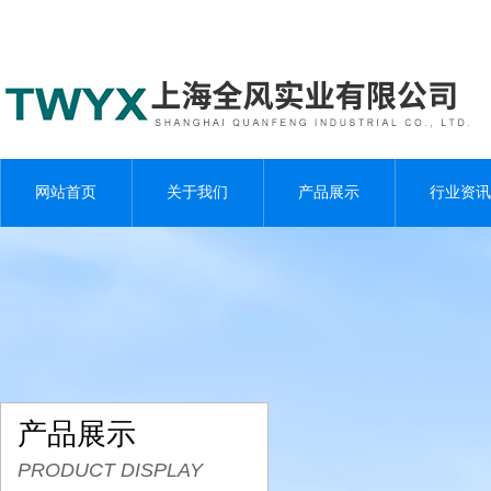
网站首页
关于我们
产品展示
行业资讯
产品展示
PRODUCT DISPLAY