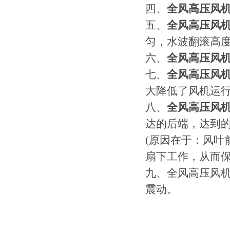
四、
全风高压风
五、
全风高压风
匀，水波翻滚高度
六、
全风高压风
七、
全风高压风
大降低了风机运
八、
全风高压风
达的后端，达到
(原因在于：风叶
扇下工作，从而保
九、全风高压风
震动。