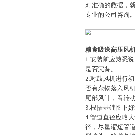
对准确的数据，
专业的公司咨询
粮食吸送高压风
1.安装前应熟悉
是否完备。
2.对鼓风机进行
否有杂物落入风
尾部风叶，看转
3.根据基础图下
4.管道直径应略
径，尽量缩短管道