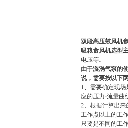
双段高压鼓风机
吸粮食风机选型
电压等。
由于漩涡气泵的
说，需要按以下
1、需要确定现
应的压力-流量曲
2、根据计算出
工作点以上的工
只要是不同的工