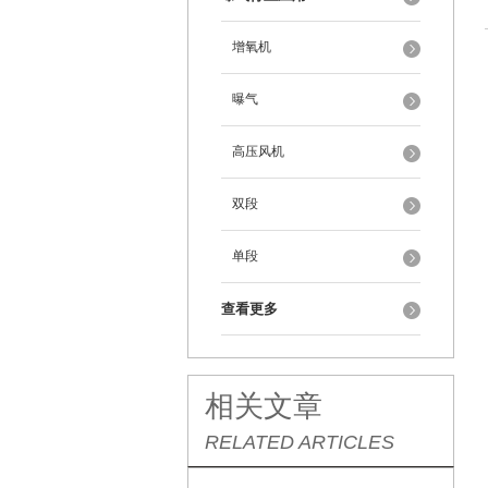
增氧机
曝气
高压风机
双段
单段
查看更多
相关文章
RELATED ARTICLES