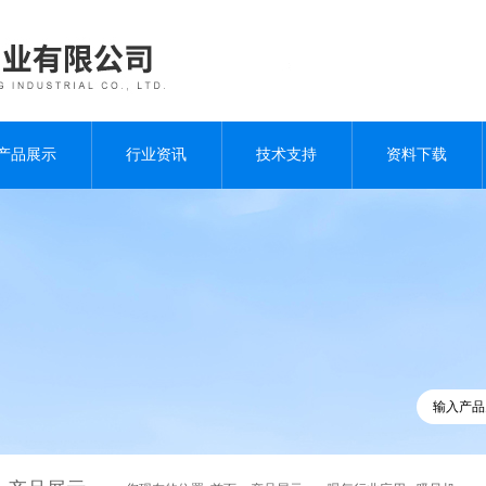
产品展示
行业资讯
技术支持
资料下载