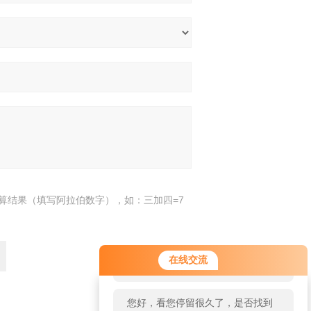
算结果（填写阿拉伯数字），如：三加四=7
您好！欢迎前来咨询，很高兴为您
在线交流
服务，请问您要咨询什么问题呢？
您好，看您停留很久了，是否找到