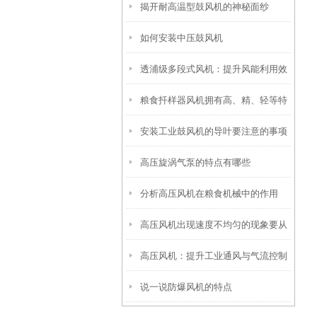
揭开耐高温型鼓风机的神秘面纱
如何安装中压鼓风机
透浦级多段式风机：提升风能利用效
粮食扦样器风机拥有高、精、轻等特
率的创新技术
安装工业鼓风机的导叶要注意的事项
色
高压旋涡气泵的特点有哪些
分析高压风机在粮食机械中的作用
高压风机出现速度不均匀的现象要从
高压风机：提升工业通风与气流控制
下面着几点来查看
说一说防爆风机的特点
效率的关键设备