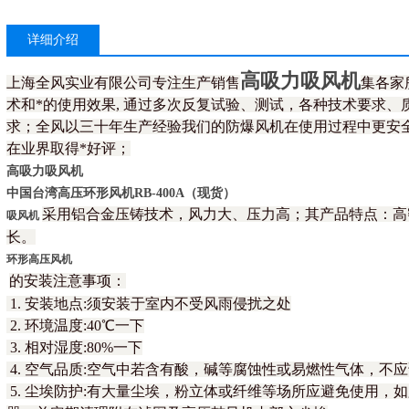
详细介绍
高吸力吸风机
上海全风实业有限公司专注生产销售
集各家
术和*的使用效果, 通过多次反复试验、测试，各种技术要求
求；全风以三十年生产经验我们的防爆风机在使用过程中更安全
在业界取得*好评；
高吸力吸风机
中国台湾高压环形
风机
RB-400A（现货）
采用铝合金压铸技术，风力大、压力高；其产品特点：高
吸风机
长。
环形高压风机
的安装注意事项：
1. 安装地点:须安装于室内不受风雨侵扰之处
2. 环境温度:40℃一下
3. 相对湿度:80%一下
4. 空气品质:空气中若含有酸，碱等腐蚀性或易燃性气体，不
5. 尘埃防护:有大量尘埃，粉立体或纤维等场所应避免使用，