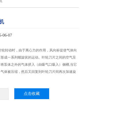
机
机
06-07
叶轮转动时，由于离心力的作用，风向标促使气体向
而形成一系列螺旋状的运动。叶轮刀片之间的空气呈
将泵体之外的气体挤入（由吸气口吸入）侧槽,当它
，气体被压缩，然后又回复到叶轮刀片间再次加速旋
点击收藏