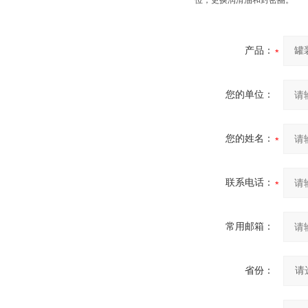
位，更换润滑油和封密圈。
产品：
您的单位：
您的姓名：
联系电话：
常用邮箱：
省份：