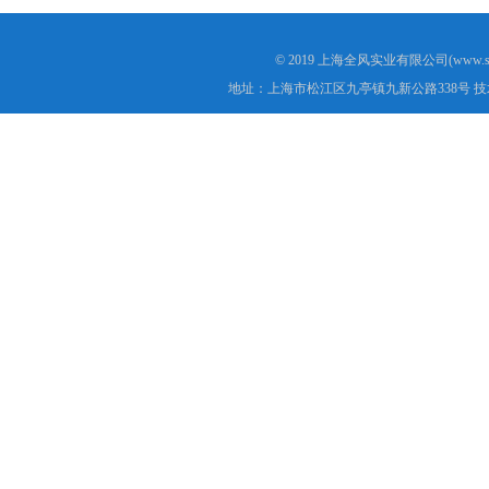
© 2019 上海全风实业有限公司(www.s
地址：上海市松江区九亭镇九新公路338号 