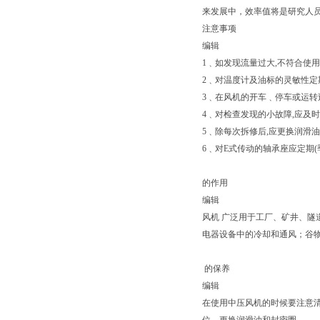
来发展中，效率值将是研究人
注意事项
编辑
1﹑如发现流量过大,不符合使
2﹑对温度计及油标的灵敏性定
3﹑在风机的开车﹑停车或运转
4﹑对检查发现的小故障,应及
5﹑除每次拆修后,应更换润滑
6﹑对E式传动的轴承座应定期(
的作用
编辑
风机 广泛用于工厂、矿井、
电器设备中的冷却和通风；谷
的保养
编辑
在使用中压风机的时候要注意