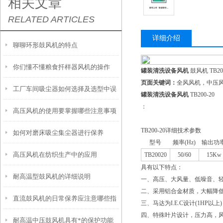
相关文章
RELATED ARTICLES
详细介绍
聊聊环形鼓风机的特点
你们懂不懂粮食扦样器风机的操作
罐装清洗设备风机
鼓风机 TB200
页面关键词：
全风风机，中压风机
工厂车间吸尘器如何选择及选型中误
罐装清洗设备风机
TB200-20
：
高压风机的使用要掌握哪些注意事项
区分析
TB200-20详细技术参数
如何对磨床吸尘集尘器进行保养
型号
频率(Hz)
输出功
高压风机在纺织生产中的应用
TB20020
50/60
15Kw
具有以下特点：
耐高温型鼓风机的详细说明
一、高压、大风量、低噪音、
二、采用铝合金材质，大幅降
直流鼓风机的日常保养应注意哪些指
三、马达为I.E.C设计(1H
四、特殊叶片设计，压力高，
耐高温中压鼓风机具有*的保护功能
标