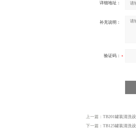
详细地址：
补充说明：
验证码：
上一篇：
TB201罐装清洗
下一篇：
TB125罐装清洗