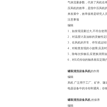
气体流量参数，代表了风机在
压风机的效率，是指中压风机的
来发展中，效率值将是研究人
注意事项
编辑
1﹑如发现流量过大,不符合使
2﹑对温度计及油标的灵敏性定
3﹑在风机的开车﹑停车或运转
4﹑对检查发现的小故障,应及
5﹑除每次拆修后,应更换润滑
6﹑对E式传动的轴承座应定期(
罐装清洗设备风机
的作用
编辑
风机 广泛用于工厂、矿井、
电器设备中的冷却和通风；谷
罐装清洗设备风机
的保养
编辑