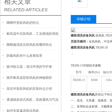
相关文章
RELATED ARTICLES
详细介绍
聊聊环形鼓风机的特点
耐高温中压鼓风机：工业领域的强劲
罐装清洗设备风机
鼓风机 TB200
页面关键词：
全风风机，中压风机
聊聊漩涡高压鼓风机有哪些特点
动力
罐装清洗设备风机
TB200-20
：
防爆风机有什么发展前景
TB200-15详细技术参数
脉冲除尘器：清洁环境的守护者
型号
频率(Hz)
输出
揭开耐高温型鼓风机的神秘面纱
TB200-15
50/60
11K
高压环形鼓风机的安装特点介绍
罐装清洗设备风机
具有以下特
透浦级多段式风机：高效通风与气流
一、高压、大风量、低噪音、
二、采用铝合金材质，大幅降
如何安装漩涡高压风机
调节的理想选择