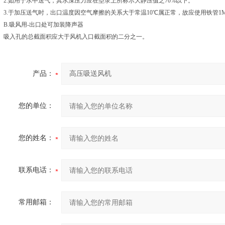
2.如用于水中送气，其水深压力应在型录上所标示大静压值之70%以下。
3.于加压送气时，出口温度因空气摩擦的关系大于常温10℃属正常，故应使用铁管1
B.吸风用-出口处可加装降声器
吸入孔的总截面积应大于风机入口截面积的二分之一。
产品：
您的单位：
您的姓名：
联系电话：
常用邮箱：