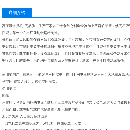
详细介绍
高压吸送风机 高品质：生产厂家以二十余年之制造经验加上严密的品管，使高压吸
性能，每一台在出厂前均做运转测试。
低耗能：所以吹吸等任何方法都有其效能，且在高压力的范围有较保守的设计，在
安装容易：可随时安装于使用场所供压缩空气或用于抽真空。且能任意安装于水平
可靠性高：除了叶轮外，没有其他动件，且叶轮直接连接马达，无齿轮或传动皮带带
密度高，回转部分之另件均经过极精密之平衡设计，测试、校正所以震动率很低。
适用范围广：规格多-可依客户不同需求，选用不同电压规格龙谷分为大风量及高风
省空间-结实之设计，减少空间浪费。
使用要点
编辑
运转时，马达所消耗的电流会随压力及真空度的提高而增加，如电流过大会导致接
之截面积，或在吸气或排气侧装置风压风量调节阀。
A．送风用-入口应加装过滤器
1.出气孔之总截面积应大于风机出口截面积之二分之一。