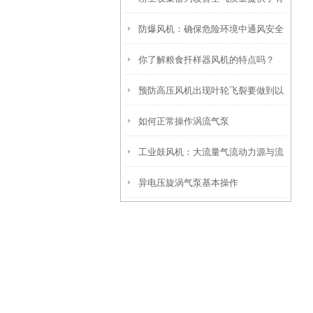
防爆风机：确保危险环境中通风安全
效的解决方案
你了解粮食扦样器风机的特点吗？
的理想选择
预防高压风机出现叶轮飞裂要做到以
如何正常操作涡流气泵
下几点
工业鼓风机：大流量气流动力源与流
异电压旋涡气泵基本操作
体工艺的驱核心