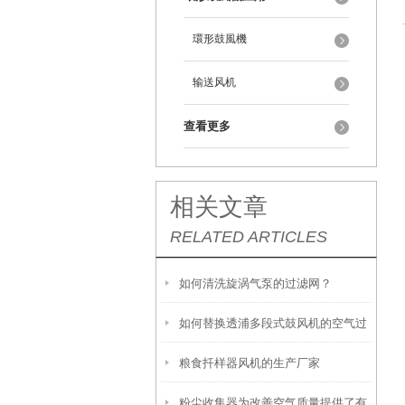
環形鼓風機
输送风机
查看更多
相关文章
RELATED ARTICLES
如何清洗旋涡气泵的过滤网？
如何替换透浦多段式鼓风机的空气过
粮食扦样器风机的生产厂家
滤器
粉尘收集器为改善空气质量提供了有