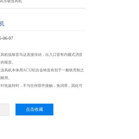
>高压吸送风机
机
06-07
压风机低噪音马达直接传动，出入口皆有内藏式消音
时的噪音。
送风机本体用AC12铝合金铸造有别于一般铁壳制之
固耐用。
：叶轮旋转时，不与任何部件接触，免润滑，因此可
点击收藏