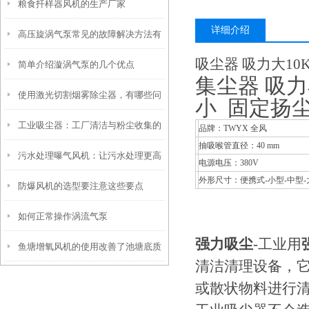
粮食扦样器风机的生产厂家
详细介绍
高压旋涡气泵常见的故障解决方法有
吸尘器 吸力大10
简单介绍漩涡气泵的几个优点
哪些？
集尘器 吸力小
使用激光切割烟雾除尘器，有哪些问
小 固定扬
工业吸尘器：工厂清洁与粉尘收集的
题？
品牌
：TWYX 全风
抽吸喉管直径
：40 mm
污水处理曝气风机：让污水处理更高
设备
电源电压
：380V
外形尺寸
：便携式-小型-中型-
防爆风机的选型要注意这些要点
效
如何正常操作涡流气泵
强力吸尘
-工业用
鱼塘增氧风机的使用改善了池塘底质
清洁清理设备，
或散状物料进行