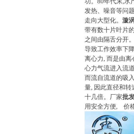
功。80年代末,水产
发热、噪音等问题; 此后
走向大型化。
漩
带有数十片叶片的
之间由隔舌分开。叶
导致工作效率下
离心力, 而是由
心力气流进入流道
而流自流道的吸入
量, 因此直径和
十几倍。厂家
批
用安全方便, 价