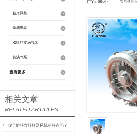
产品展示
您现在的位
裁床风机
鱼塘氧泵
双叶轮旋涡气泵
旋涡气泵
查看更多
相关文章
RELATED ARTICLES
你了解粮食扦样器风机的特点吗？