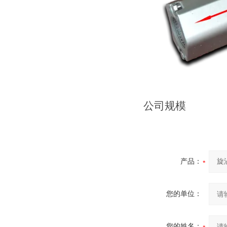
公司规模
产品：
您的单位：
您的姓名：