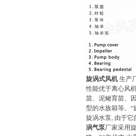
旋涡式风机
生产
性能优于离心风机
苗、泥鳅育苗、因
型的水族箱等。“
旋涡水泵, 由于
涡气泵
厂家采用旋