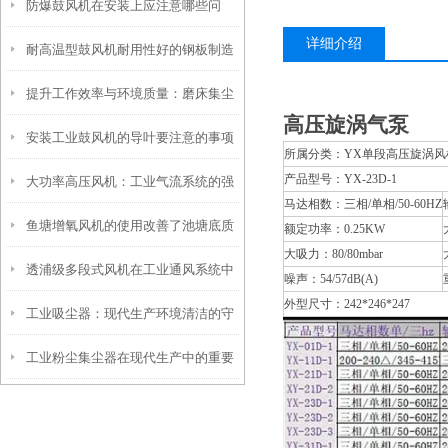
防爆鼓风机在安装上应注意哪些问
详细介绍
耐高温型鼓风机耐用性好的钢板制造
题？
提升工作效率与环境质量：磨床集尘
高压旋涡气泵
安装工业鼓风机的导叶要注意的事项
器在金属加工中的应用
所属分类：YX单段高压旋涡风机系列 >
产品型号：YX-23D-1
大功率高压风机：工业气流系统的强
马达相数：三相/单相/50-60HZ
鱼塘增氧风机的使用改善了池塘底质
劲“心脏”
额定功率：0.25KW
大吸力：80/80mbar
透浦级多段式风机在工业通风系统中
噪声：54/57dB(A)
外型尺寸：242*246*247
工业吸尘器：现代生产环境清洁的守
的重要作用
工业粉尘集尘器在现代生产中的重要
护者
性