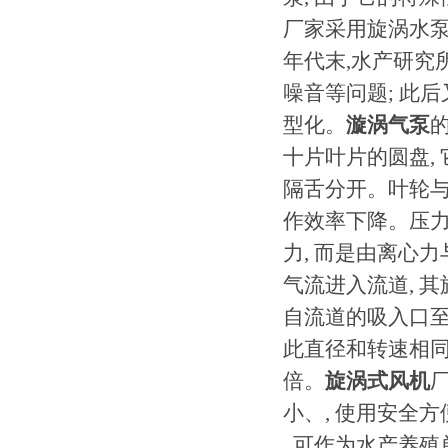
厂家采用旋涡水泵
年代末,水产研究所
噪音等问题; 此后又推出
型化。
漩涡气泵
十片叶片的圆盘,
隔舌分开。叶轮与机
作效率下降。压
力, 而是由离心
气流进入流道, 
自流道的吸入口至
此直径和转速相同
倍。
旋涡式风机
小、, 使用安全方
, 可作为水产养