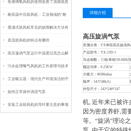
鱼塘增氧风机的使用改善了池塘底质
析
详细介绍
耐高温中压鼓风机：工业领域的“耐
透浦式鼓风机常见的故障解决方法有
热勇士”
高压旋涡气泵
直流鼓风机的特点有哪些
哪些？
所属分类：YX单段高压旋涡风机系列 >
产品型号：YX-23D-1
高压漩涡气泵运行中温度过高怎么解
马达相数：三相/单相/50-60HZ
污水处理曝气风机的工作原理与技术
决
额定功率：0.25KW
大吸力：80/80mbar
工业吸尘器：现代生产环境清洁的守
优势
噪声：54/57dB(A)
外型尺寸：242*246*247
如何正常操作涡流气泵
护者
机, 近年来已被
安装工业鼓风机的导叶要注意的事项
因为密度养虾,需
等。“旋涡”理论
泵, 由于它的特