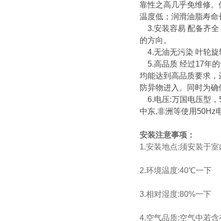
靠性之高几乎免维修。
温度低；润滑油脂寿命
3.安装容易 配备齐
的方向。
4.无油无污染 叶轮
5.高品质 经过17
均能达到高品质要求，
防异物进入。同时为确
6.电压:万国电压型，5
中东,非洲等使用50H
安装注意事项：
1.安装
地点:须安装于
2.环境温度:40℃一下
3.相对湿度:80%一下
4.空气品质:空气中