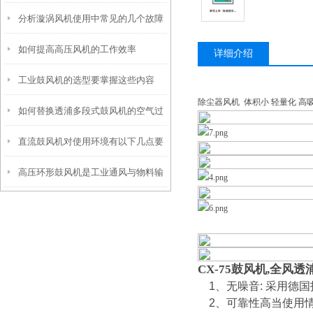
分析漩涡风机使用中常见的几个故障
如何提高高压风机的工作效率
原因
详细介绍
工业鼓风机的选型要掌握这些内容
除尘器风机 体积小 轻量化 高
如何替换透浦多段式鼓风机的空气过
直流鼓风机对使用环境有以下几点要
滤器
高压环形鼓风机是工业通风与物料输
求
送的理想选择
CX-75鼓风机,全风
1、无噪音: 采用德
2、可靠性高当使用情