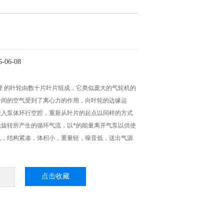
06-08
理 的叶轮由数十片叶片组成，它类似庞大的气轮机的
中间的空气受到了离心力的作用，向叶轮的边缘运
进入泵体环行空腔，重新从叶片的起点以同样的方式
轮旋转所产生的循环气流，以*的能量离开气泵以供使
机，结构紧凑，体积小，重量轻，噪音低，送出气源
点击收藏