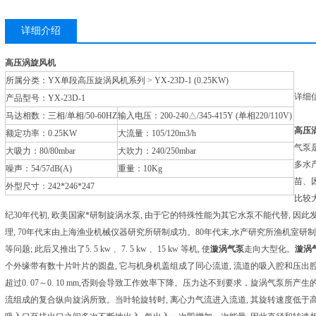
详细介绍
高压
涡旋风机
所属分类：YX单段高压旋涡风机系列 > YX-23D-1 (0.25KW)
详细
产品型号：YX-23D-1
马达相数：三相/单相/50-60HZ
输入电压：200-240△/345-415Y (单相220/110V)
高压
额定功率：0.25KW
大流量：105/120m3/h
气泵
大吸力：80/80mbar
大吹力：240/250mbar
多水
噪声：54/57dB(A)
重量：10Kg
苗、
外型尺寸：242*246*247
比较
纪30年代初, 欧美国家*研制旋涡水泵, 由于它的特殊性能为其它水泵不能代替, 因
理, 70年代末由上海渔业机械仪器研究所研制成功。80年代末,水产研究所渔机室研制了2.
等问题; 此后又推出了5. 5 kw 、7. 5 kw 、15 kw 等机, 使
漩涡气泵
走向大型化。
漩涡
个外缘带有数十片叶片的圆盘, 它与机身机盖组成了同心流道, 流道的吸入腔和压
超过0. 07～0. 10 mm,否则会导致工作效率下降。压力达不到要求，旋涡气泵所
流组成的复合纵向旋涡所致。当叶轮旋转时, 离心力气流进入流道, 其旋转速度低于