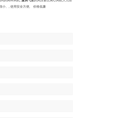
相同的两种风机,
漩涡气泵
的风压要比离心风机大几倍
小、, 使用安全方便, 价格低廉