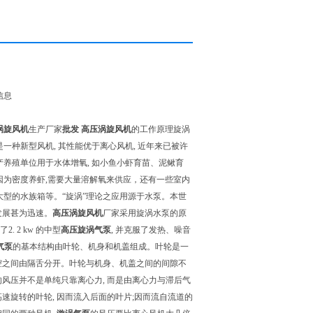
信息
涡旋风机
生产厂家
批发
高压
涡旋风机
的工作原理旋涡
是一种新型风机, 其性能优于离心风机, 近年来已被许
产养殖单位用于水体增氧, 如小鱼小虾育苗、泥鳅育
因为密度养虾,需要大量溶解氧来供应，还有一些室内
大型的水族箱等。“旋涡”理论之应用源于水泵。本世
此发展甚为迅速。
高压
涡旋风机
厂家采用旋涡水泵的原
 2 kw 的中型
高压旋涡气泵
, 并克服了发热、噪音
气泵
的基本结构由叶轮、机身和机盖组成。叶轮是一
出腔之间由隔舌分开。叶轮与机身、机盖之间的间隙不
产生的风压并不是单纯只靠离心力, 而是由离心力与滞后气
高速旋转的叶轮, 因而流入后面的叶片;因而流自流道的