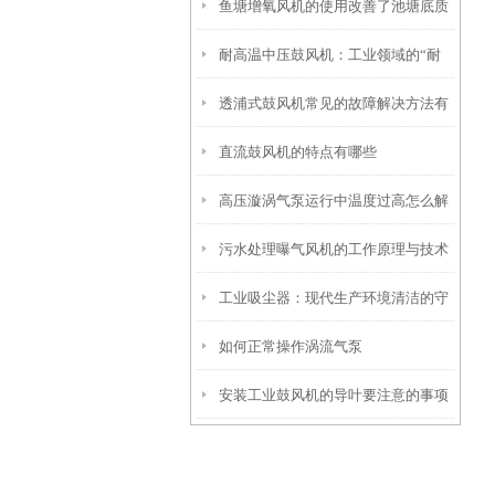
鱼塘增氧风机的使用改善了池塘底质
析
耐高温中压鼓风机：工业领域的“耐
透浦式鼓风机常见的故障解决方法有
热勇士”
直流鼓风机的特点有哪些
哪些？
高压漩涡气泵运行中温度过高怎么解
污水处理曝气风机的工作原理与技术
决
工业吸尘器：现代生产环境清洁的守
优势
如何正常操作涡流气泵
护者
安装工业鼓风机的导叶要注意的事项