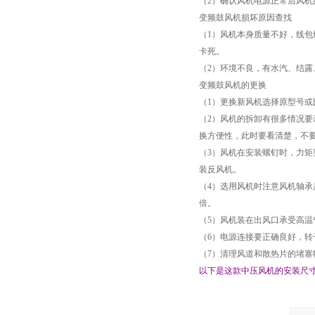
（2）确认风机电源正常后风
变频鼓风机损坏原因查找
（1）风机本身质量不好，线
卡死。
（2）环境不良，有水汽、结
变频鼓风机的更换
（1）更换新风机选择原型号或
（2）风机的拆卸有很多情况
换方便性，此时要看清楚，不
（3）风机在安装螺钉时，力
装反风机。
（4）选用风机时注意风机轴承
倍。
（5）风机装在出风口承受高
（6）电源连接要正确良好，
（7）清理风道和散热片的堵
以下是这款中压风机的安装尺