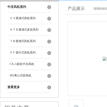
中压风机系列
产品展示
您现在的位
ＣＸ透浦式风机系列
ＨＴＢ透浦式多段系列
ＴＢ透浦式风机系列
ＰＦ直叶式风机系列
CX-A新款中压风机
MS离心式鼓风机
查看更多