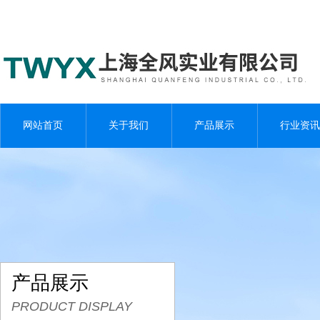
网站首页
关于我们
产品展示
行业资讯
产品展示
PRODUCT DISPLAY