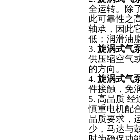
全运转。除
此可靠性之
轴承，因此
低；润滑油
3.
旋涡式气
供压缩空气
的方向。
4.
旋涡式气
件接触，免
5. 高品质
慎重电机配
品质要求，运用
少，马达与
时为确保功