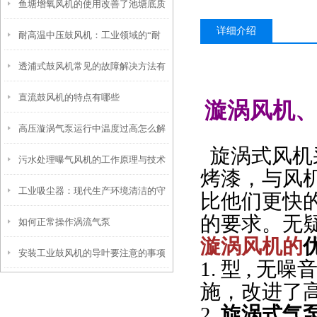
鱼塘增氧风机的使用改善了池塘底质
析
详细介绍
耐高温中压鼓风机：工业领域的“耐
透浦式鼓风机常见的故障解决方法有
热勇士”
直流鼓风机的特点有哪些
哪些？
漩涡风机
高压漩涡气泵运行中温度过高怎么解
旋涡式风机
污水处理曝气风机的工作原理与技术
决
烤漆，与风机
工业吸尘器：现代生产环境清洁的守
优势
比他们更快
的要求。无
如何正常操作涡流气泵
护者
漩涡风机的
安装工业鼓风机的导叶要注意的事项
1. 型 , 
施，改进了高
2.
旋涡式气