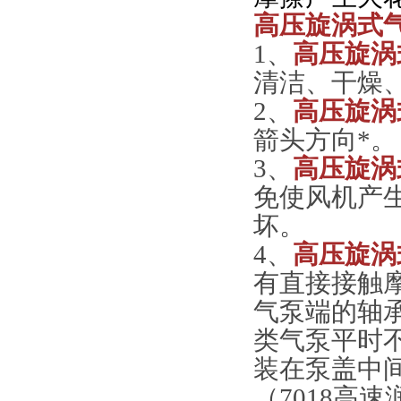
高压旋涡式
1、
高压
旋涡
清洁、干燥
2、
高压旋涡
箭头方向*。
3、
高压旋涡
免使风机产
坏。
4、
高压旋涡
有直接接触
气泵端的轴
类气泵平时
装在泵盖中
（7018高