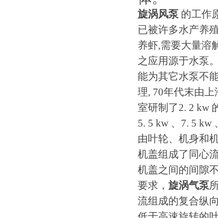
旋涡风泵
的工作
已被许多水产养殖
养虾,需要大量溶
之应用源于水泵。
能为其它水泵不能
理, 70年代末
室研制了2. 2 kw
5. 5 kw 、7. 5 k
由叶轮、机身和机
机盖组成了同心流
机盖之间的间隙不超
要求，
旋涡气泵
流组成的复合纵向
低于高速旋转的叶