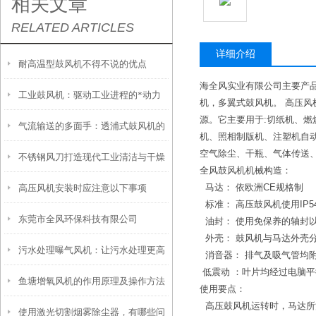
相关文章
RELATED ARTICLES
详细介绍
耐高温型鼓风机不得不说的优点
海全风实业有限公司主要产
工业鼓风机：驱动工业进程的*动力
机，多翼式鼓风机。 高压
源。它主要用于:切纸机、
气流输送的多面手：透浦式鼓风机的
机、照相制版机、注塑机自
空气除尘、干瓶、气体传送
不锈钢风刀打造现代工业清洁与干燥
技术解析与应用全景
全风鼓风机机械构造：
马达： 依欧洲CE规格制
高压风机安装时应注意以下事项
的神器
标准： 高压鼓风机使用IP
东莞市全风环保科技有限公司
油封： 使用免保养的轴封
外壳： 鼓风机与马达外壳
污水处理曝气风机：让污水处理更高
消音器： 排气及吸气管均
低震动 ：叶片均经过电脑
鱼塘增氧风机的作用原理及操作方法
效
使用要点：
高压鼓风机运转时，马达所
使用激光切割烟雾除尘器，有哪些问
介绍