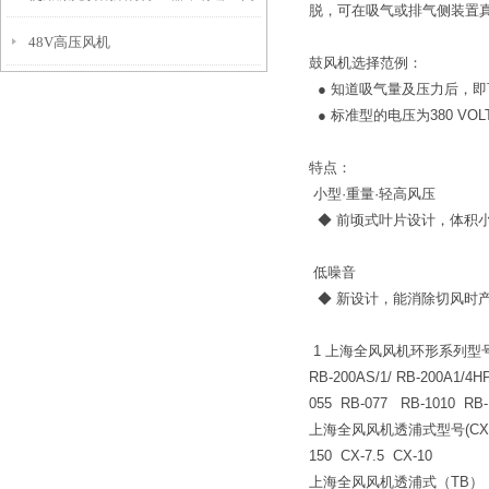
脱，可在吸气或排气侧装置
48V高压风机
题？
鼓风机选择范例：
● 知道吸气量及压力后，
● 标准型的电压为380 V
特点：
小型·重量·轻高风压
◆ 前顷式叶片设计，体积
低噪音
◆ 新设计，能消除切风时
1 上海全风风机环形系列型
RB-200AS/1/ RB-200A1/4
055 RB-077 RB-1010 RB-
上海全风风机透浦式型号(
150 CX-7.5 CX-10
上海全风风机透浦式（TB）