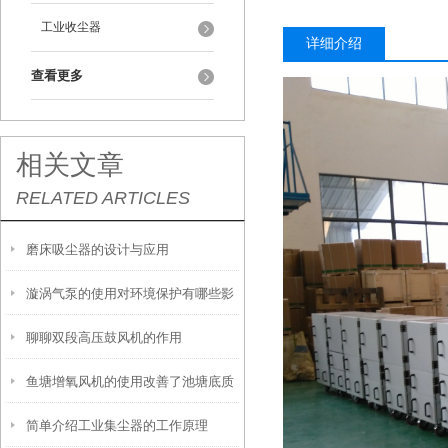
工业收尘器
详细介绍
查看更多
相关文章
RELATED ARTICLES
磨床吸尘器的设计与应用
漩涡气泵的使用对环境保护有哪些影
聊聊双段高压鼓风机的作用
响？
鱼塘增氧风机的使用改善了池塘底质
简单介绍工业集尘器的工作原理