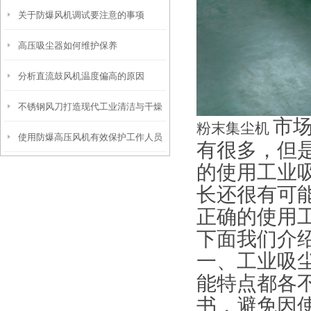
关于防爆风机调试要注意的事项
高压吸尘器如何维护保养
分析直流鼓风机温度偏高的原因
不锈钢风刀打造现代工业清洁与干燥
市
粉末集尘机
使用防爆高压风机有效保护工作人员
的神器
有很多，但
的使用工业
安全
长还很有可
正确的使用
下面我们介
一、工业吸
能特点都各
书，避免因