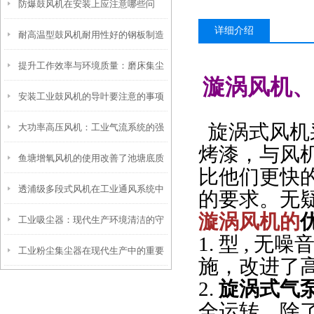
防爆鼓风机在安装上应注意哪些问
详细介绍
耐高温型鼓风机耐用性好的钢板制造
题？
提升工作效率与环境质量：磨床集尘
漩涡风机
安装工业鼓风机的导叶要注意的事项
器在金属加工中的应用
旋涡式风机
大功率高压风机：工业气流系统的强
烤漆，与风机
鱼塘增氧风机的使用改善了池塘底质
劲“心脏”
比他们更快
透浦级多段式风机在工业通风系统中
的要求。无
漩涡风机的
工业吸尘器：现代生产环境清洁的守
的重要作用
1. 型 , 
工业粉尘集尘器在现代生产中的重要
护者
施，改进了高
性
2.
旋涡式气
全运转。除