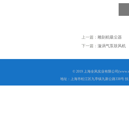
上一篇：
雕刻机吸尘器
下一篇：
漩涡气泵鼓风机
© 2019 上海全风实业有限公司(www.s
地址：上海市松江区九亭镇九新公路338号 