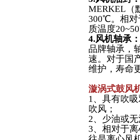
MERKEL
300℃。相
质温度20~
4.风机轴承
品牌轴承，轴
速。对于国
维护，寿命
漩涡式鼓风
1、具有吹
吹风；
2、少油或
3、相对于
往是离心风