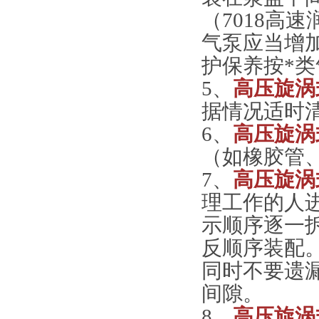
（7018高
气泵应当增
护保养按*类
5、
高压旋涡
据情况适时
6、
高压旋涡
（如橡胶管
7、
高压旋涡
理工作的人
示顺序逐一
反顺序装配
同时不要遗
间隙。
8、
高压旋涡