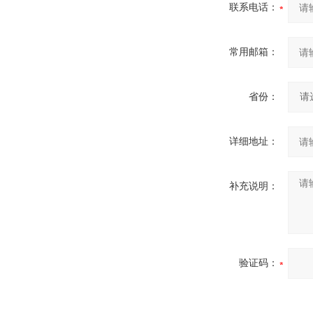
联系电话：
常用邮箱：
省份：
详细地址：
补充说明：
验证码：