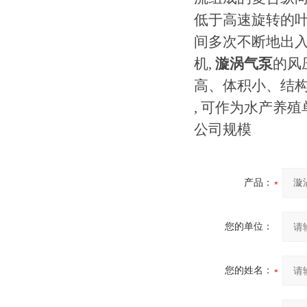
低于高速旋转的叶
间多次不断地出入
机,
漩涡气泵
的风
高、体积小、结构
, 可作为水产养
公司规模
产品：
您的单位：
您的姓名：