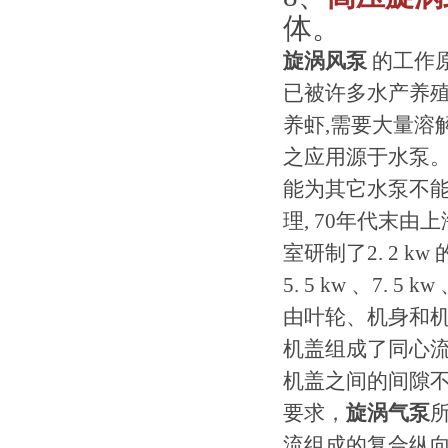
体。
旋涡风泵
的工作
已被许多水产养殖
养虾,需要大量溶
之应用源于水泵。
能为其它水泵不能
理, 70年代末
室研制了2. 2 kw
5. 5 kw 、7. 5 k
由叶轮、机身和机
机盖组成了同心流
机盖之间的间隙不超
要求，
旋涡气泵
流组成的复合纵向