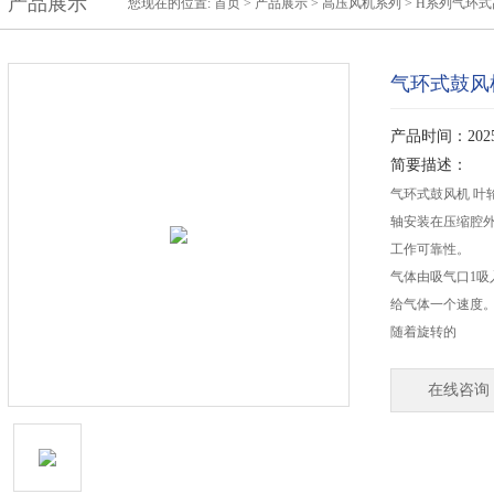
产品展示
您现在的位置:
首页
>
产品展示
>
高压风机系列
>
H系列气环式
气环式鼓风
产品时间：2025-
简要描述：
气环式鼓风机 叶
轴安装在压缩腔
工作可靠性。
气体由吸气口1吸
给气体一个速度
随着旋转的
在线咨询