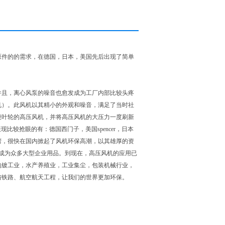
原件的的需求，在德国，日本，美国先后出现了简单
并且，离心风泵的噪音也愈发成为工厂内部比较头疼
机）。此风机以其精小的外观和噪音，满足了当时社
段叶轮的高压风机，并将高压风机的大压力一度刷新
比较抢眼的有：德国西门子，美国spencer，日本
台湾，很快在国内掀起了风机环保高潮，以其雄厚的资
成为众多大型企业用品。到现在，高压风机的应用已
电镀工业，水产养殖业，工业集尘，包装机械行业，
与铁路、航空航天工程，让我们的世界更加环保。