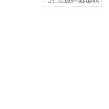
压力大小会直接影响高压风机的效果
安全