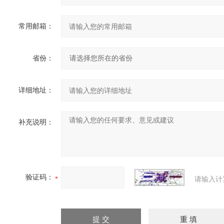
常用邮箱：
省份：
详细地址：
补充说明：
验证码：
请输入计