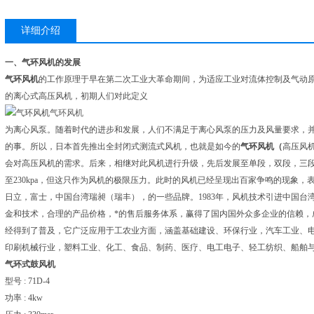
详细介绍
一、气环风机的发展
气环风机
的工作原理于早在第二次工业大革命期间，为适应工业对流体控制及气动
的离心式高压风机，初期人们对此定义
气环风机
为离心风泵。随着时代的进步和发展，人们不满足于离心风泵的压力及风量要求，
的事。所以，日本首先推出全封闭式测流式风机，也就是如今的
气环风机（
高压风
会对高压风机的需求。后来，相继对此风机进行升级，先后发展至单段，双段，三
至230kpa，但这只作为风机的极限压力。此时的风机已经呈现出百家争鸣的现象，表现
日立，富士，中国台湾瑞昶（瑞丰），的一些品牌。1983年，风机技术引进中国
金和技术，合理的产品价格，*的售后服务体系，赢得了国内国外众多企业的信赖，
经得到了普及，它广泛应用于工农业方面，涵盖基础建设、环保行业，汽车工业、
印刷机械行业，塑料工业、化工、食品、制药、医疗、电工电子、轻工纺织、船舶
气环式鼓风机
型号 : 71D-4
功率 : 4kw