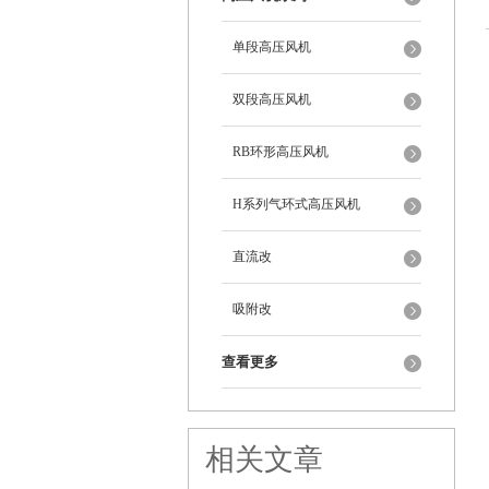
单段高压风机
双段高压风机
RB环形高压风机
H系列气环式高压风机
直流改
吸附改
查看更多
相关文章