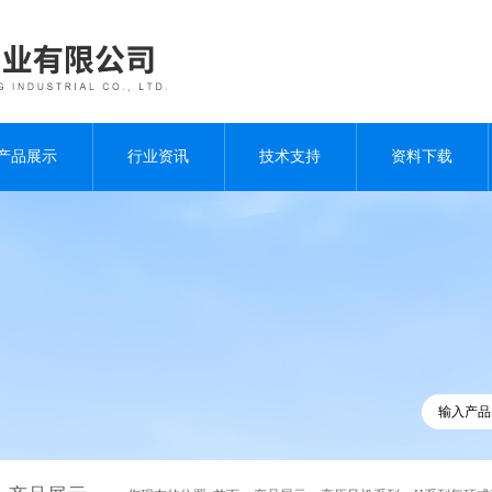
产品展示
行业资讯
技术支持
资料下载