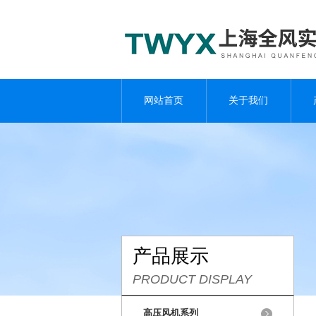
网站首页
关于我们
产品展示
PRODUCT DISPLAY
高压风机系列