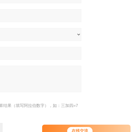
算结果（填写阿拉伯数字），如：三加四=7
您好！欢迎前来咨询，很高兴为您
在线交流