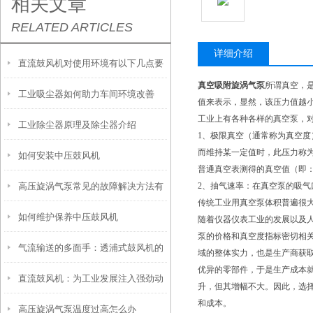
相关文章
RELATED ARTICLES
详细介绍
直流鼓风机对使用环境有以下几点要
真空吸附旋涡气泵
所谓真空，是
工业吸尘器如何助力车间环境改善
求
值来表示，显然，该压力值越
工业上有各种各样的真空泵，
工业除尘器原理及除尘器介绍
1、极限真空（通常称为真空
而维持某一定值时，此压力称
如何安装中压鼓风机
普通真空表测得的真空值（即
高压旋涡气泵常见的故障解决方法有
2、抽气速率：在真空泵的吸
传统工业用真空泵体积普遍很
如何维护保养中压鼓风机
哪些？
随着仪器仪表工业的发展以及
泵的价格和真空度指标密切相
气流输送的多面手：透浦式鼓风机的
域的整体实力，也是生产商获
优异的零部件，于是生产成本
直流鼓风机：为工业发展注入强劲动
技术解析与应用全景
升，但其增幅不大。因此，选
和成本。
高压旋涡气泵温度过高怎么办
力