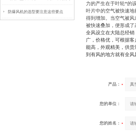
力的产生在于叶轮*的
叶片中的空气被快速地
防爆风机的选型要注意这些要点
靠伙伴
得到增加。当空气被风
被快速叠加，便形成了
全风设立在大陆总经销
广，价格优，可根据客
能高，外观精美，供货
到有风的地方就有全风
产品：
您的单位：
您的姓名：