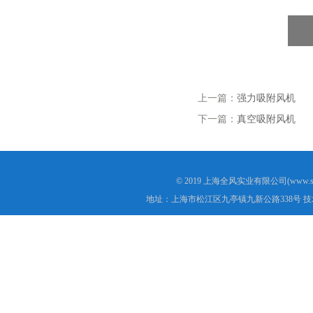
上一篇：
强力吸附风机
下一篇：
真空吸附风机
© 2019 上海全风实业有限公司(www.s
地址：上海市松江区九亭镇九新公路338号 