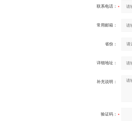
联系电话：
常用邮箱：
省份：
详细地址：
补充说明：
验证码：