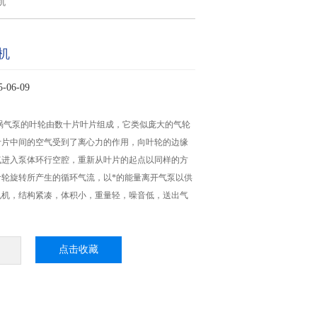
机
机
06-09
涡气泵的叶轮由数十片叶片组成，它类似庞大的气轮
叶片中间的空气受到了离心力的作用，向叶轮的边缘
气进入泵体环行空腔，重新从叶片的起点以同样的方
叶轮旋转所产生的循环气流，以*的能量离开气泵以供
电机，结构紧凑，体积小，重量轻，噪音低，送出气
点击收藏