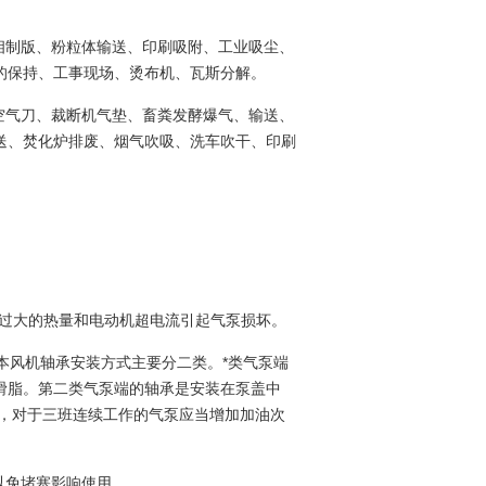
相制版、粉粒体输送、印刷吸附、工业吸尘、
的保持、工事现场、烫布机、瓦斯分解。
空气刀、裁断机气垫、畜粪发酵爆气、输送、
送、焚化炉排废、烟气吹吸、洗车吹干、印刷
。
产生过大的热量和电动机超电流引起气泵损坏。
本风机轴承安装方式主要分二类。*类气泵端
滑脂。第二类气泵端的轴承是安装在泵盖中
次，对于三班连续工作的气泵应当增加加油次
以免堵塞影响使用。