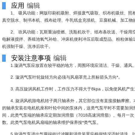
应用
编辑
1、 吸风功能：网版印刷机吸附、焊接废气吸取、织布机吸丝、照
真空脱水、制书本机、残布处理、牛乳纸盒充填机、豆腐机械、加工物
2、 吹风功能：瓦斯重油喷燃、洗瓶机吹干、纸布条吹送、干燥用
电解液搅拌、养殖池氧气补给、冲床机便利冲压后取成型品、粉粒体输
机强制干燥、洗净后吹干。
安装注意事项
编辑
1.漩涡气泵应放置在较平稳的地方，周围环境应清洁、干燥、通风
2. 漩涡气泵叶轮旋转方向必须与风扇罩壳上所标箭头方向*。
3. 高压旋涡风机工作时，工作压力不得大于8kpa，以免使风机
4. 旋涡风机除电机转子两只轴承外，其它部位没有直接接触摩擦。
的轴承安装在电机机座和叶轮中间的泵体内，这类气泵平时不需要加润
间，此类气泵端的轴承应定期加润滑脂（7018高速润滑脂）。每月一
数。此类气泵电机风扇端的轴承维护保养按*类气泵。
5.旋涡气泵进出气两端的过滤网和消音装置应根据情况适时清洗，