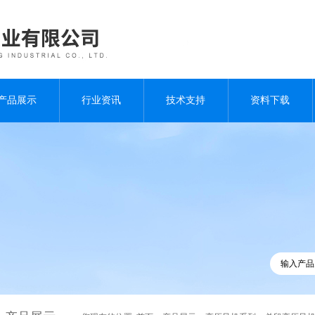
产品展示
行业资讯
技术支持
资料下载