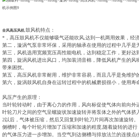
鼓风机特点：
全风高压风机
*，高压鼓风机不仅能够吸气还能吹风,达到一机两用效果，经
第二，漩涡气泵非常环保，采用的轴承在使用的过程中几乎是
第三，风机选用宽频宽压高性能电机，达到稳定工作，更好达
第四，旋涡风机进出风口，均加装消音棉，降低风机产生的风
带来困扰。
第五，高压风机非常耐用，维护非常容易，而且几乎是免维护
第六，旋涡鼓风机自身在运转过程中的机械磨损很小，使用寿
风压产生的原理：
当叶轮转动时，由于离心力的作用，风向标促使气体向前向外
叶轮刀片之间的空气呈螺旋状加速旋转并将泵体之外的气体挤入(
2以后，气体被压缩，然后又回复到叶轮刀片间再次加速旋转
侧槽时，每个叶轮片增加了压缩和加速的程度,随着旋转的进行
的气体压力进一步增加。当空气到达侧槽与排放法兰的连接点(