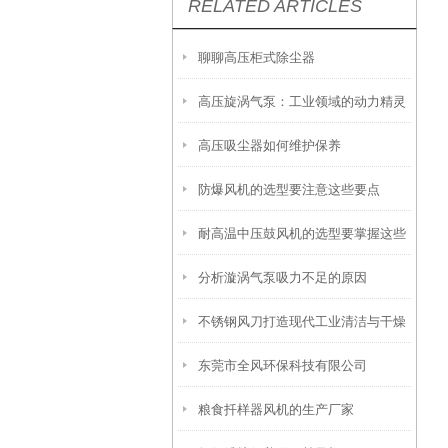
RELATED ARTICLES
聊聊高压柜式除尘器
高压旋涡气泵：工业领域的动力精灵
高压吸尘器如何维护保养
防爆风机的选型要注意这些要点
耐高温中压鼓风机的选型要掌握这些
分析漩涡气泵吸力不足的原因
内容
不锈钢风刀打造现代工业清洁与干燥
东莞市全风环保科技有限公司
的神器
粮食扦样器风机的生产厂家