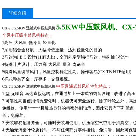
详细介绍
5.5KW中压鼓风机、CX
CX-7.5 5.5KW 透浦式中压鼓风机
全风中压吸尘鼓风机特点：
1高压-大风量-低噪音-轻量化
2采用铝合金材质，大幅降低重量，达到轻量化的目的
3马达为I.E.C.设计(1HP以上)，全闭外扇型铝框马达，特殊轴心设计
4特殊叶片设计，压力高-大风量-噪音-寿命长
5特殊风量调节风门，风量控制稳定性高。操作容易(CX TB HTB适用)
6样式种类齐全，库存多，交货迅速。
中压透浦式鼓风机性能特点：
CX-7.5 5.5KW 透浦式中压鼓风机
1.型,无噪音:马达直接运转，在通过加上一体式的销音设施，改进了高
2.可靠性高当使用情况变化时，机器仍可安全运转。除了叶轮之外，高
免维修。使用******且散热良好的精密外侧轴承，因此它具有下列优
长；免保养。
3.安装容易配备齐全，可随时安装与使用，供压缩空气或用于抽真空，
4.无油无污染叶轮旋转时，不与任何部分零件接触，免润滑，因此可保证