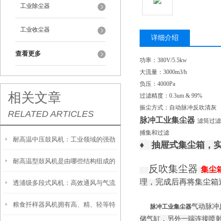
工业除尘器
工业收尘器
详细介绍
查看更多
功率：380V/5.5kw
大流量：3000m3/h
负压：4000Pa
相关文章
过滤精度：0.3um & 99%
振尘方式：自动脉冲反吹清灰
RELATED ARTICLES
脉冲工业集尘器
滤筒过滤
捕集和过滤
耐高温中压鼓风机：工业领域的强劲
♦
抽屉式集尘箱，实
耐高温型鼓风机是由哪些结构组成的
动力
反
吹集尘器
集尘
理，完成后再将集尘箱
透浦级多段式风机：高效通风与气流
粮食扦样器风机拥有高、精、轻等特
调节的理想选择
气动脉冲
脉冲工业集尘器
储气缸，另外一端连接喷