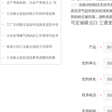
水产养殖风机：为水产养殖注入“生
色
当脉冲控制仪无信号发出时
高压空气起到良好的清灰
工业吸尘器如何助力车间环境改善
命活力”
筒的粉尘被抖落，滤料表
可定做吸尘口 三通
工厂车间吸尘器如何选择及选型中误
污水处理曝气风机的工作原理与技术
区分析
简单介绍工业集尘器的工作原理
优势
产品：
工业除尘器的选型要考虑哪些因素
您的单位：
您的姓名：
联系电话：
常用邮箱：