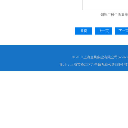
钢铁厂粉尘收集器
首页
上一页
下一
© 2019 上海全风实业有限公司(www.s
地址：上海市松江区九亭镇九新公路338号 