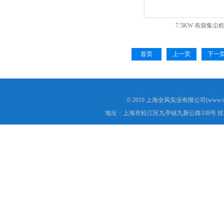
7.5KW 布袋集尘
首页
上一页
下一
© 2019 上海全风实业有限公司(www.s
地址：上海市松江区九亭镇九新公路338号 