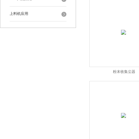
上料机应用
粉末收集尘器