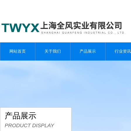
网站首页
关于我们
产品展示
行业资讯
产品展示
PRODUCT DISPLAY