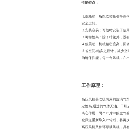
性能特点：
1.低耗能：所以吹喷吸引等
安全运转。
2.安装容易：可随时安装于
3.可靠性高：除了叶轮外，
4.低震动：机械精密度高，
5.省空间-结实之设计，减少
为确保性能，每一台风机，在
工作原理：
高压风机是吹吸两用的旋涡气泵
定性高,通过的气体无油、干燥
离心作用，两个叶片中的空气
被风道重新导入叶轮后，将再
高压风机又称环形鼓风机，具