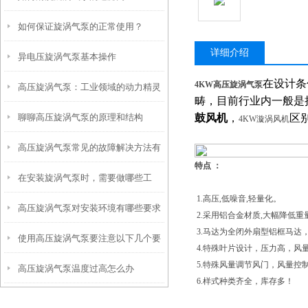
如何保证旋涡气泵的正常使用？
详细介绍
异电压旋涡气泵基本操作
在设计条件
4KW高压旋涡气泵
高压旋涡气泵：工业领域的动力精灵
畴，目前行业内一般是
聊聊高压旋涡气泵的原理和结构
鼓风机
，
区
4KW漩涡风机
高压旋涡气泵常见的故障解决方法有
特点 ：
在安装旋涡气泵时，需要做哪些工
哪些？
1.高压,低噪音,轻量化。
高压旋涡气泵对安装环境有哪些要求
作？
2.采用铝合金材质,大幅降低重
3.马达为全闭外扇型铝框马达
使用高压旋涡气泵要注意以下几个要
4.特殊叶片设计，压力高，风
5.特殊风量调节风门，风量控
高压旋涡气泵温度过高怎么办
点
6.样式种类齐全，库存多！