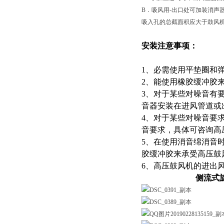
B．吸风用-出口处可加装消声
吸入孔的总截面积应大于鼓风
安装注意事项：
1、必需使用平垫圈和
2、能使用橡胶缓冲胶
3、对于某些对噪音有
音器安装在进风管道或
4、对于某些对噪音要
音要求，具体可咨询高
5、在使用消音绵消音
胶缓冲胶来承受高压鼓
6、高压鼓风机的进出
侧流式