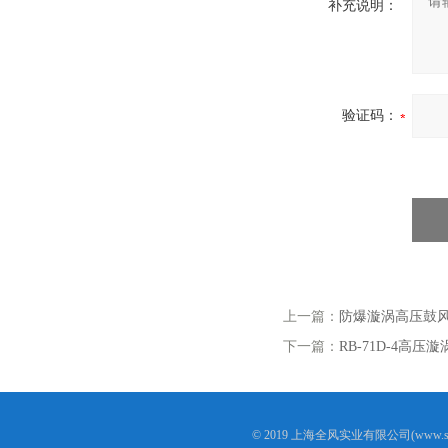
补充说明：
验证码：
上一篇：
防爆漩涡高压鼓
下一篇：
RB-71D-4高压
© 2019 上海全风实业有限公司(www.s