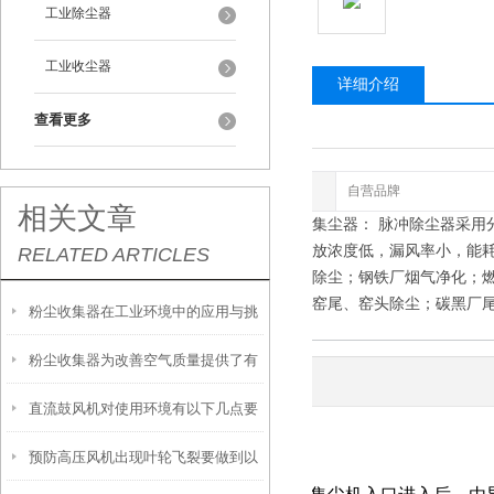
工业除尘器
工业收尘器
详细介绍
查看更多
品牌
自营品牌
相关文章
切割机粉尘收集集尘器： 脉冲除尘器采用
除尘效率高，排放浓度低，漏风率小，能
RELATED ARTICLES
合金厂各种电炉除尘；钢铁厂烟气净化；
化；水泥厂旋窑窑尾、窑头除尘；碳黑厂
粉尘收集器在工业环境中的应用与挑
粉尘收集器为改善空气质量提供了有
战
详细介绍
直流鼓风机对使用环境有以下几点要
效的解决方案
工作原理：
预防高压风机出现叶轮飞裂要做到以
求