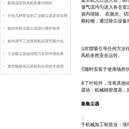
当含尘气体从集尘机入口进入后，由
耐高温型鼓风机风量控制好
下几点
斗，其余粉尘随气流均匀进入各仓室
化的气体从滤袋内排除。 在抛光、
介绍几种常见的工业吸尘器及其应用
者粉尘等微细颗粒物，通过除尘设备
如何对粉尘吸尘器进行维护保养
领域
性能特点：
如何调节工业鼓风机实现节能大化
1.低耗能：所以吹喷吸引等任何方
工业吸尘器如何助力车间环境改善
变化时，豪冠风机依然安全运转。
真空吸附高压风机的应用技术原理
2.安装容易：可随时安装于使用场
3.可靠性高：除了叶轮外，没有其
免维修。 4.低震动：机械精密度高
切割机粉尘收集集尘器
具体使用范围
：
1
集尘器
可用于机械加工制造业：清