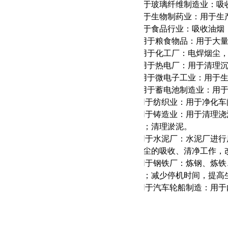
2
集
尘器可用于玻璃纤维制造业：吸
3
集
尘器可用于生物制药业：用于生
4
集
尘器可用于食品行业：吸收油烟
5，
集
尘器可用于粮食物品：用于大
6，
集
尘器可用于化工厂：电焊烟尘
7，
集
尘器可用于热电厂：用于清理
8，
集
尘器可用于微电子工业：用于
9，
集
尘器可用于蓄电池制造业：用
10
集
尘器可用于纺织业：用于净化车
11
集
尘器可用于铸造业：用于清理浇
刺、氧化铁皮；清理淤泥。
12
集
尘器可用于水泥厂：水泥厂进行
过程中产生粉尘的吸收、清净工作，
13
集
尘器可用于钢铁厂：炼钢、炼铁
面的清洁工作；减少停机时间，提高
14
集
尘器可用于汽车轮船制造：用于