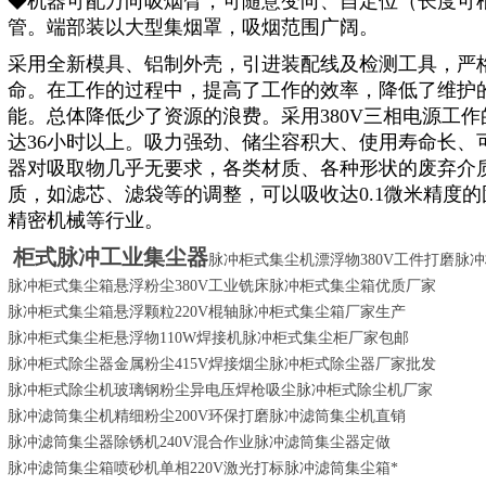
◆机器可配万向吸烟臂，可随意变向、自定位（长度可
管。端部装以大型集烟罩，吸烟范围广阔。
采用全新模具、铝制外壳，引进装配线及检测工具，严
命。在工作的过程中，提高了工作的效率，降低了维护
能。总体降低少了资源的浪费。采用380V三相电源工
达36小时以上。吸力强劲、储尘容积大、使用寿命长、
器对吸取物几乎无要求，各类材质、各种形状的废弃介
质，如滤芯、滤袋等的调整，可以吸收达0.1微米精度
精密机械等行业。
柜式脉冲工业集尘器
脉冲柜式集尘机漂浮物
380V
工件打磨脉冲
脉冲柜式集尘箱悬浮粉尘
380V
工业铣床脉冲柜式集尘箱优质厂家
脉冲柜式集尘箱悬浮颗粒
220V
棍轴脉冲柜式集尘箱厂家生产
脉冲柜式集尘柜悬浮物
110W
焊接机脉冲柜式集尘柜厂家包邮
脉冲柜式除尘器金属粉尘
415V
焊接烟尘脉冲柜式除尘器厂家批发
脉冲柜式除尘机玻璃钢粉尘异电压焊枪吸尘脉冲柜式除尘机厂家
脉冲滤筒集尘机精细粉尘
200V
环保打磨脉冲滤筒集尘机直销
脉冲滤筒集尘器除锈机
240V
混合作业脉冲滤筒集尘器定做
脉冲滤筒集尘箱喷砂机单相
220V
激光打标脉冲滤筒集尘箱*