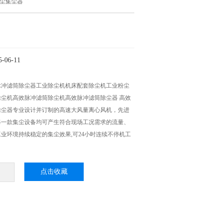
粉尘集尘器
06-11
脉冲滤筒除尘器工业除尘机机床配套除尘机工业粉尘
尘机高效脉冲滤筒除尘机高效脉冲滤筒除尘器 高效
除尘器专业设计并订制的高速大风量离心风机，先进
每一款集尘设备均可产生符合现场工况需求的流量、
业环境持续稳定的集尘效果,可24小时连续不停机工
点击收藏