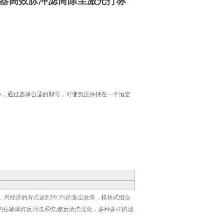
器
高效
脉冲滤筒除尘
激光打标
小，通过选择合适的型号，可使负压保持在一个恒定
用经济的方式达到99.5%的集尘效果，模块式组合
的柱塞爆炸反清洗系统,使反清洗优化，多种多样的滤