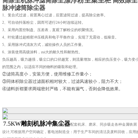
漂浮粉尘集尘柜
筒除尘机脉冲滤筒除尘
高效除尘
脉冲滤筒除尘器
1、复合式过滤，前置离心过滤，后置滤筒过滤，提高除尘效率。
2、可自动抖落粉尘，因而可进行24小时连续运转。
3、采用内置控制盘、压差表，直观了解粉尘的积聚情况。
4、叶轮通过超精密冲压模具和电子平衡作业，实现了无震动，低噪音。
5、采用脉冲式清灰方式，减轻操作人员的工作量。
6、涂装使用高级涂料，zui大的耐久性和耐热性。
负压越高，吸力越强，吸尘口的口径越宽，则流量增加，相应的负压变小，吸力变
的范围之内，以适应不同的物料的吸取和处理。
②滤筒高度小，安装方便，使用维修工作量小；
③同体积除尘器过滤面积相对较大，过滤风速较小，阻力不大；
④滤料折褶要求两端密封严格，不能有漏气，否则会降低效果。
7.5KW
雕刻机脉冲集尘器
配套机床、磨床、同步吸走各种金属铁屑，
设计,可根据用户空间确定，蓄电池制造业：用于生产车间的清洁及废料回收，应用