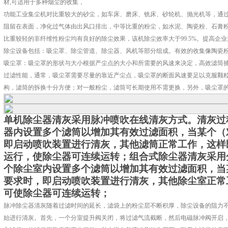
材,可适用于多种烟尘的收集，
功能工业集尘机对比重较大的砂尘，如车床、磨床、铣床、砂轮机、抛光机等，通
阻留在表面，净化过气体由出风口排出，中等比重的粉尘，如水泥、陶瓷粉、石膏
比重较轻的非纤维性粉尘均有良好的除尘效果，该机除尘效率大于99.5%。提高企
除尘设备包括：吸尘罩、除尘管道、除尘器、风机等部分组成。有效的收集像陶瓷粉
吸尘罩：吸尘罩的形状与大小根据产尘点的大小和所需要的风速来决定，高效滤筒捕捉粉
过滤性能，通常，吸尘罩需要尽量的靠近产尘点，吸尘罩的断面风速要足以克服颗
构，滤筒的拆换十分方便；对一般粉尘，滤筒可长期使用不需更换，另外，吸尘罩
单机除尘器清灰采用脉冲喷吹在线清灰方式。清灰过
器内设置多个滤筒以增加其有效过滤面积，当某个（
即启动喷吹装置进行清灰，其他滤筒正常工作，这样
运行，使除尘器可连续运转；组合式除尘器清灰采用
个除尘室内设置多个滤筒以增加其有效过滤面积，当
要求时，即启动喷吹装置进行清灰，其他除尘室正常
可使除尘器可连续运转；
脉冲除尘器清灰随着过滤时间的延长，滤袋上的粉尘层不断积厚，除尘设备的阻力
始进行清灰。首先，一个分室提升阀关闭，将过滤气流截断，然后电磁脉冲阀开启