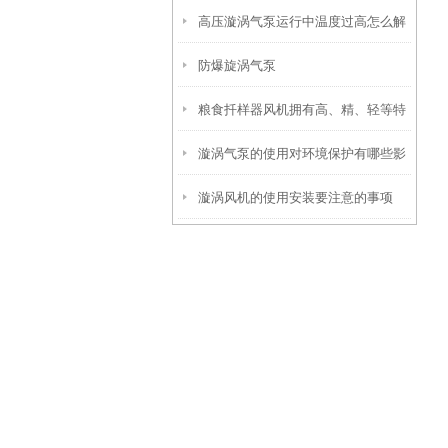
高压漩涡气泵运行中温度过高怎么解
热勇士”
防爆旋涡气泵
决
粮食扦样器风机拥有高、精、轻等特
漩涡气泵的使用对环境保护有哪些影
色
漩涡风机的使用安装要注意的事项
响？