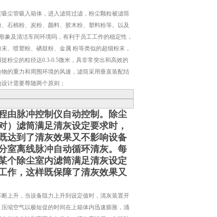
过吸尘管吸入箱体，进入滤筒过滤，粉尘颗粒被滤筒
粉、石棉粉、炭粉、颜料、胶木粉、塑料粉等。以及
业形象及清洁车间环境吗，有利于员工工作的稳定性，
末、喷塑粉、硒鼓粉、金属 粉等类似的超细粉末，
尘的粒径达0.3-0.5微米，具非常突出和高效的
粒物的重力和周围环境的风速，滤筒采用垂直装配结
的设计需要尊随两个原则；
程由脉冲控制仪自动控制。除尘
对）滤筒满足清灰设定要求时，
既达到了清灰效果又不影响设备
分室离线脉冲自动循环清灰。每
某个除尘室内滤筒满足清灰设定
工作，这样既保障了清灰效果又
不断上升，当设备阻力上升到设定值时，清灰装置开
，压缩空气以极短促的时间在上箱体内迅速膨胀，涌