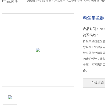
产品展示
您现在的位置:
首页
>
产品展示
>
工业集尘器
>
粉尘收集器
>
粉尘集尘器
产品时间：2025-
简要描述：
粉尘集尘器激光
除尘机工业滤筒除
除尘器高效滤筒
的叶轮设计，使
负压，并可满足工
作。
在线咨询