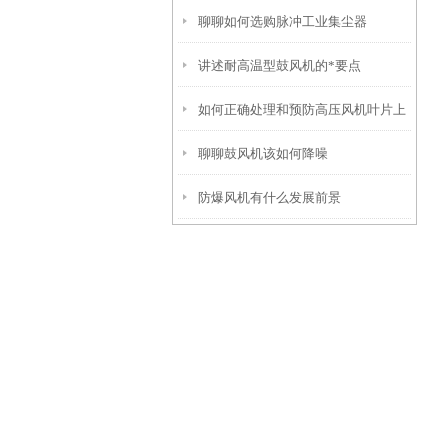
聊聊如何选购脉冲工业集尘器
讲述耐高温型鼓风机的*要点
如何正确处理和预防高压风机叶片上
聊聊鼓风机该如何降噪
的刮痕？
防爆风机有什么发展前景