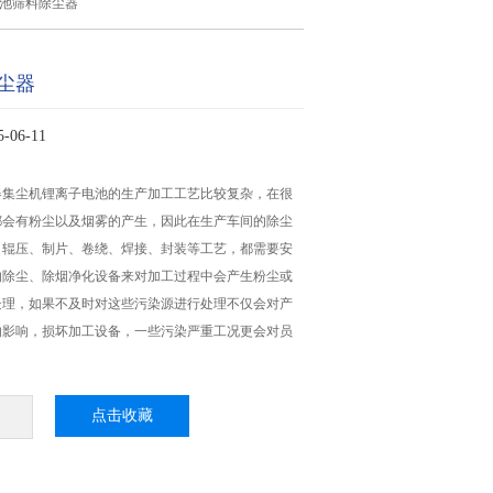
电池筛料除尘器
尘器
06-11
器集尘机锂离子电池的生产加工工艺比较复杂，在很
都会有粉尘以及烟雾的产生，因此在生产车间的除尘
、辊压、制片、卷绕、焊接、封装等工艺，都需要安
的除尘、除烟净化设备来对加工过程中会产生粉尘或
处理，如果不及时对这些污染源进行处理不仅会对产
的影响，损坏加工设备，一些污染严重工况更会对员
点击收藏