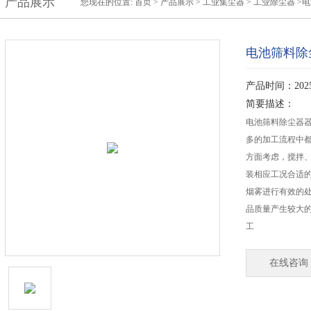
产品展示
您现在的位置:
首页
>
产品展示
>
工业集尘器
>
工业除尘器
>
电池筛料除
产品时间：2025-
简要描述：
电池筛料除尘器
多的加工流程中
方面考虑，搅拌
装相应工况合适
烟雾进行有效的
品质量产生较大
工
在线咨询