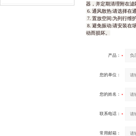
器，并定期清理附在滤
6. 通风散热:请选择
7. 置放空间:为列行
8. 避免振动:请安
动而损坏。
产品：
您的单位：
您的姓名：
联系电话：
常用邮箱：