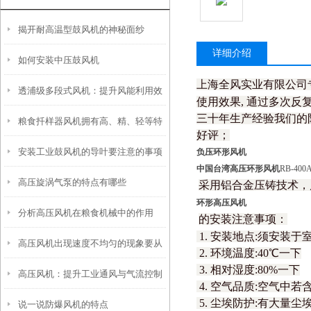
揭开耐高温型鼓风机的神秘面纱
详细介绍
如何安装中压鼓风机
上海全风实业有限公司
透浦级多段式风机：提升风能利用效
使用效果, 通过多次
三十年生产经验我们的
粮食扦样器风机拥有高、精、轻等特
率的创新技术
好评；
安装工业鼓风机的导叶要注意的事项
负压环形风机
色
中国台湾高压环形
风机
RB-40
高压旋涡气泵的特点有哪些
采用铝合金压铸技术，
环形高压风机
分析高压风机在粮食机械中的作用
的安装注意事项：
1. 安装地点:须安装
高压风机出现速度不均匀的现象要从
2. 环境温度:40℃一下
3. 相对湿度:80%一下
高压风机：提升工业通风与气流控制
下面着几点来查看
4. 空气品质:空气
5. 尘埃防护:有大
说一说防爆风机的特点
效率的关键设备