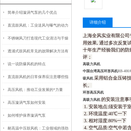
简单介绍漩涡气泵的几个优点
详细介绍
直流鼓风机：工业送风与曝气的动力
上海全风实业有限公司
不锈钢风刀打造现代工业清洁与干燥
设备
用效果, 通过多次反
十年生产经验我们的防
透浦式鼓风机常见的故障解决方法有
的神器
评；
说一说防爆风机的特点
高吸力风机
哪些？
中国台湾高压环形
风机
RB-40
直流鼓风机的日常保养应注意哪些指
采用铝合金压铸
吸风机
长。
高压风机：推动工业发展的*力量
标
环形高压风机
的安装注意事
高吸力风机
高压漩涡气泵如何安装
1. 安装地点:须安装
2. 环境温度:40℃一下
如何维护保养漩涡气泵
3. 相对湿度:80%一下
4. 空气品质:空气
耐高温中压鼓风机：工业领域的强劲