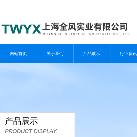
网站首页
关于我们
产品展示
行业资讯
产品展示
PRODUCT DISPLAY