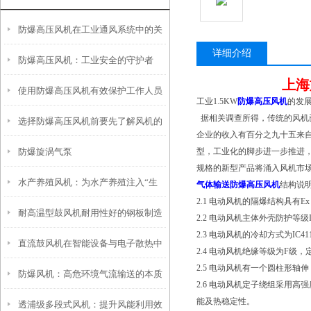
防爆高压风机在工业通风系统中的关
详细介绍
防爆高压风机：工业安全的守护者
键作用
上海
使用防爆高压风机有效保护工作人员
工业1.5KW
防爆高压风机
的发
据相关调查所得，传统的风机
选择防爆高压风机前要先了解风机的
安全
企业的收入有百分之九十五来
防爆旋涡气泵
型，工业化的脚步进一步推进
使用环境
规格的新型产品将涌入风机市
水产养殖风机：为水产养殖注入“生
气体输送
防爆高压风机
结构说
2.1 电动风机的隔爆结构具有Ex dI、
耐高温型鼓风机耐用性好的钢板制造
命活力”
2.2 电动风机主体外壳防护等级I
2.3 电动风机的冷却方式为IC41
直流鼓风机在智能设备与电子散热中
2.4 电动风机绝缘等级为F级
2.5 电动风机有一个圆柱形轴
防爆风机：高危环境气流输送的本质
的关键作用
2.6 电动风机定子绕组采用
能及热稳定性。
透浦级多段式风机：提升风能利用效
安全型装备