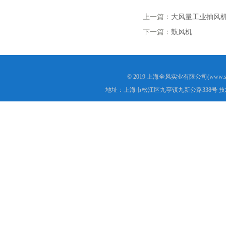
上一篇：
大风量工业抽风
下一篇：
鼓风机
© 2019 上海全风实业有限公司(www.s
地址：上海市松江区九亭镇九新公路338号 