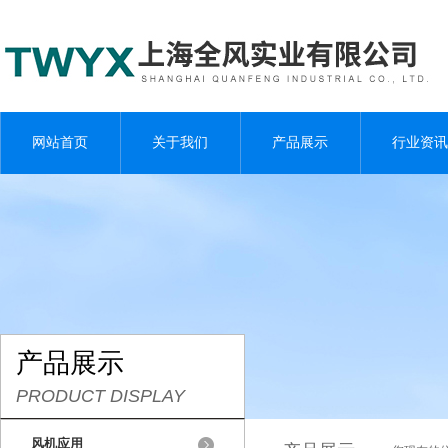
网站首页
关于我们
产品展示
行业资讯
产品展示
PRODUCT DISPLAY
风机应用