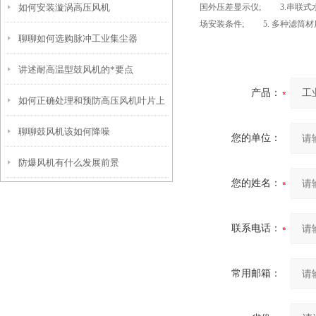
如何安装漩涡高压风机
国外压差显示仪; 3.串联式
场安装条件; 5. 多种滤筒
聊聊如何选购脉冲工业集尘器
讲述耐高温型鼓风机的*要点
产品：
如何正确处理和预防高压风机叶片上
聊聊鼓风机该如何降噪
的刮痕？
您的单位：
防爆风机有什么发展前景
您的姓名：
联系电话：
常用邮箱：