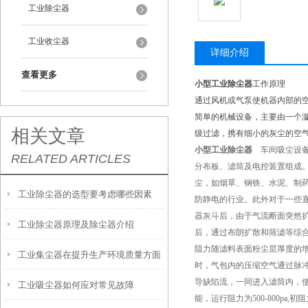
工业除尘器
工业收尘器
详细介绍
查看更多
小型
工业除尘器
工作原理
通过风机或气泵使机器内部的
简单的机械设备，主要由一个
相关文章
级过滤，携有细小的灰尘的空气
小型
工业除尘器
车间吸尘设备
RELATED ARTICLES
分布板、滤筒及电控装置组成
尘，如烟草、钢铁、水泥、制
工业除尘器的选型要考虑哪些因素
防静电的行业。此外对于一些
器灰斗后，由于气流断面突然
工业除尘器原理及除尘器介绍
后，通过布朗扩散和筛滤等综
阻力随滤料表面粉尘层厚度的
工业集尘器在提升生产环境质量方面
时，气包内的压缩空气通过脉
导缺陷流，一同进入滤筒内，使
工业吸尘器如何应对常见故障
的作用有哪些？
能，运行阻力为500-800pa,