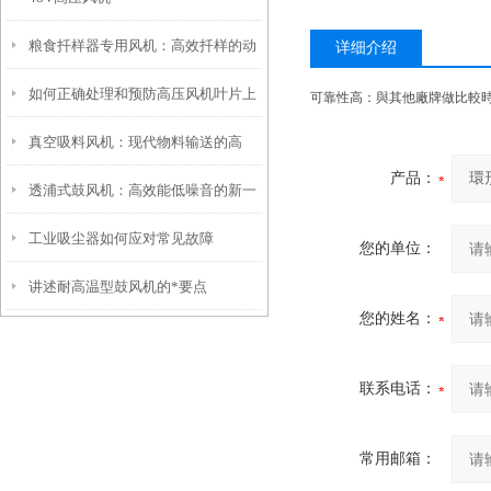
粮食扦样器专用风机：高效扦样的动
详细介绍
如何正确处理和预防高压风机叶片上
力之源
可靠性高：與其他廠牌做比較時
真空吸料风机：现代物料输送的高
的刮痕？
产品：
透浦式鼓风机：高效能低噪音的新一
效“气力引擎”
工业吸尘器如何应对常见故障
代鼓风设备
您的单位：
讲述耐高温型鼓风机的*要点
您的姓名：
联系电话：
常用邮箱：