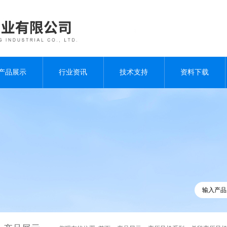
产品展示
行业资讯
技术支持
资料下载