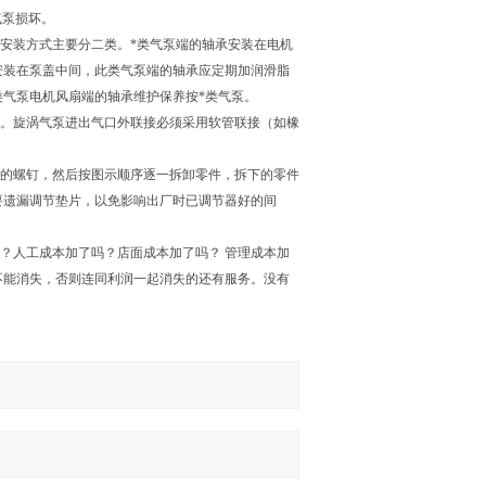
气泵损坏。
承安装方式主要分二类。*类气泵端的轴承安装在电机
安装在泵盖中间，此类气泵端的轴承应定期加润滑脂
类气泵电机风扇端的轴承维护保养按*类气泵。
用。旋涡气泵进出气口外联接必须采用软管联接（如橡
上的螺钉，然后按图示顺序逐一拆卸零件，拆下的零件
要遗漏调节垫片，以免影响出厂时已调节器好的间
？人工成本加了吗？店面成本加了吗？ 管理成本加
不能消失，否则连同利润一起消失的还有服务。没有