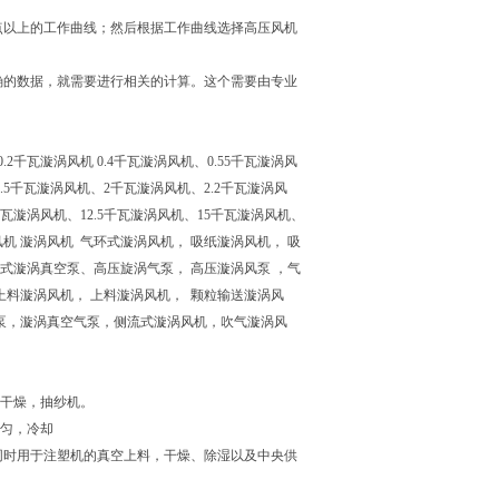
点以上的工作曲线；然后根据工作曲线选择高压风机
确的数据，就需要进行相关的计算。这个需要由专业
2千瓦漩涡风机 0.4千瓦漩涡风机、0.55千瓦漩涡风
、1.5千瓦漩涡风机、2千瓦漩涡风机、2.2千瓦漩涡风
1千瓦漩涡风机、12.5千瓦漩涡风机、15千瓦漩涡风机、
风机 漩涡风机 气环式漩涡风机， 吸纸漩涡风机， 吸
式漩涡真空泵、高压旋涡气泵， 高压漩涡风泵 ，气
上料漩涡风机， 上料漩涡风机， 颗粒输送漩涡风
泵，漩涡真空气泵，侧流式漩涡风机，吹气漩涡风
、干燥，抽纱机。
均匀，冷却
同时用于注塑机的真空上料，干燥、除湿以及中央供