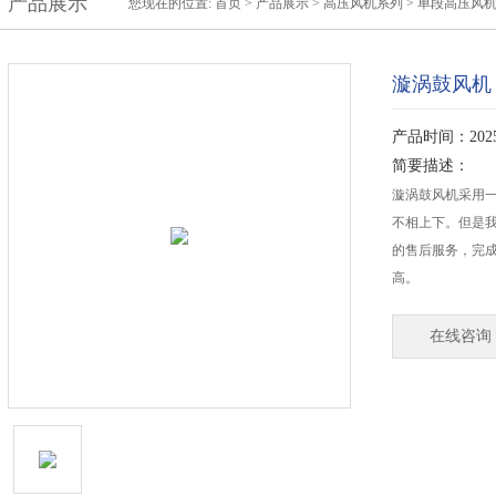
产品展示
您现在的位置:
首页
>
产品展示
>
高压风机系列
>
单段高压风
漩涡鼓风机
产品时间：2025-
简要描述：
漩涡鼓风机采用
不相上下。但是我
的售后服务，完
高。
在线咨询