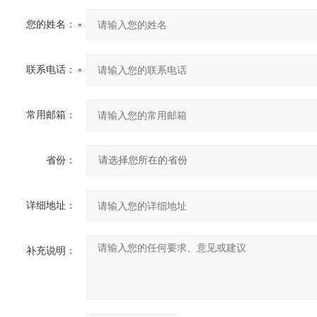
您的姓名：
联系电话：
常用邮箱：
省份：
详细地址：
补充说明：