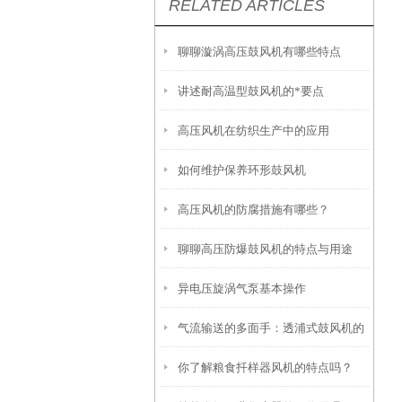
RELATED ARTICLES
聊聊漩涡高压鼓风机有哪些特点
讲述耐高温型鼓风机的*要点
高压风机在纺织生产中的应用
如何维护保养环形鼓风机
高压风机的防腐措施有哪些？
聊聊高压防爆鼓风机的特点与用途
异电压旋涡气泵基本操作
气流输送的多面手：透浦式鼓风机的
你了解粮食扦样器风机的特点吗？
技术解析与应用全景