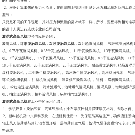
的产品不能使用；
2、根据计算出来的压力和流量，在曲线图上找到同时满足压力和流量对应的工作
型号；
只要是不同的工作现场，其对压力和流量的需求就不一样，所以，要想得到相对准
的设计人员进行或找专业的公司咨询。
漩涡式高压风机
型号与应用介绍：
漩涡风机，环形
漩涡鼓风机
，双段
漩涡鼓风机
，双叶轮漩涡风机 ，气环式漩涡风机 0.
机、0.75千瓦漩涡风机、0.85千瓦漩涡风机 、1.1千瓦漩涡风机、1.3千瓦漩涡风机
机、3千瓦漩涡风机 、5.5千瓦漩涡风机、 7.5千瓦漩涡风机、8.5千瓦漩涡风机、1
18.5千瓦漩涡风机、20千瓦漩涡风机、25千瓦漩涡风机、耐高温漩涡风机 精品漩涡
废料漩涡风机 ，工业吸尘机漩涡风机， 高压吸尘器漩涡风机，高压旋涡气泵 ，气环
环式漩涡增氧机， 注塑机漩涡风机， 温泉供气漩涡风机 ， 送料
， 送料漩涡风机，
机， 粉粒输送漩涡风机，污水池曝气
，池塘曝气漩涡风机，漩涡风泵，增氧漩涡气
机，抽尘漩涡风机，抽料漩涡风机，锅炉抽气漩涡风机！
漩涡式高压风机
在工业中的应用介绍：
1、纺织设备：旋涡气泵、高速织袜机；涂布厚度控制并保证厚度均匀、去除水份
2、塑料辅机及中央供料系统：在流延机使用中，为保证能高速生产，确保流延膜
辊上风刀使薄膜与冷却辊表面形成一层薄薄的空气层，旋涡气泵使薄膜均匀冷却；
料系统。