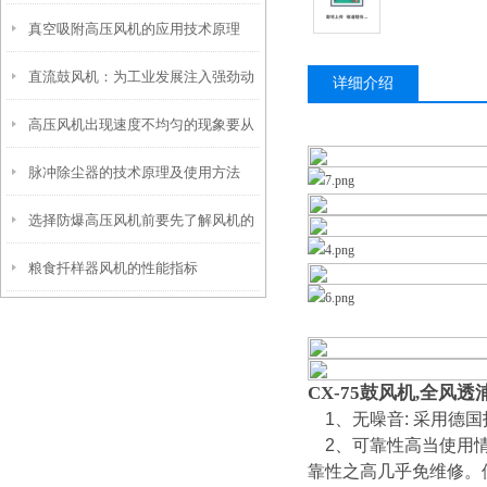
真空吸附高压风机的应用技术原理
效“气力引擎”
直流鼓风机：为工业发展注入强劲动
详细介绍
高压风机出现速度不均匀的现象要从
力
脉冲除尘器的技术原理及使用方法
下面着几点来查看
选择防爆高压风机前要先了解风机的
粮食扦样器风机的性能指标
使用环境
CX-75鼓风机,全风
1、无噪音: 采用德
2、可靠性高当使用情
靠性之高几乎免维修。